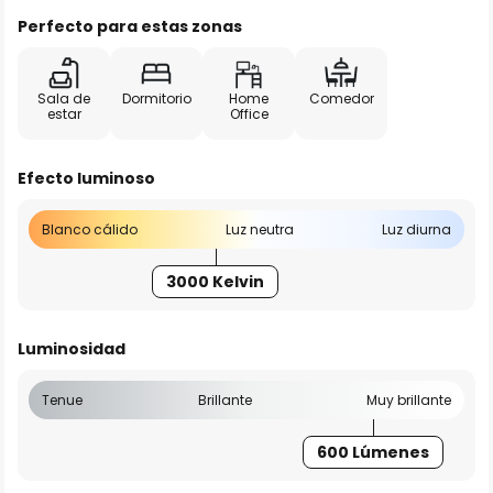
Perfecto para estas zonas
Sala de
Dormitorio
Home
Comedor
estar
Office
Efecto luminoso
Blanco cálido
Luz neutra
Luz diurna
3000 Kelvin
Luminosidad
Tenue
Brillante
Muy brillante
600 Lúmenes