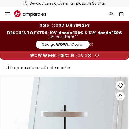
Devoluciones gratis en un plazo de 50 días
Ir
al
contenido
ar
Sólo
00D 17H 31M 25S
DESCUENTO EXTRA: 10% desde 109€ & 13% desde 159€
en casi todo**
Código:
WOW
Copiar
WOW Week:
Hasta el 70% dto.
Lámparas de mesita de noche
Saltar
al
final
de
la
galería
de