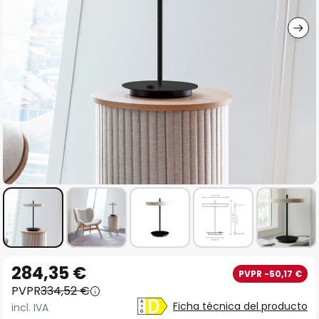
imágenes
Saltar
284,35 €
PVPR -50,17 €
al
PVPR
334,52 €
comienzo
Ficha técnica del producto
incl. IVA
de