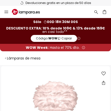
Devoluciones gratis en un plazo de 50 días
Ir
al
contenido
ar
Sólo
00D 18H 29M 59S
DESCUENTO EXTRA: 10% desde 109€ & 13% desde 159€
en casi todo**
Código:
WOW
Copiar
WOW Week:
Hasta el 70% dto.
Lámparas de mesa
Saltar
al
final
de
la
galería
de