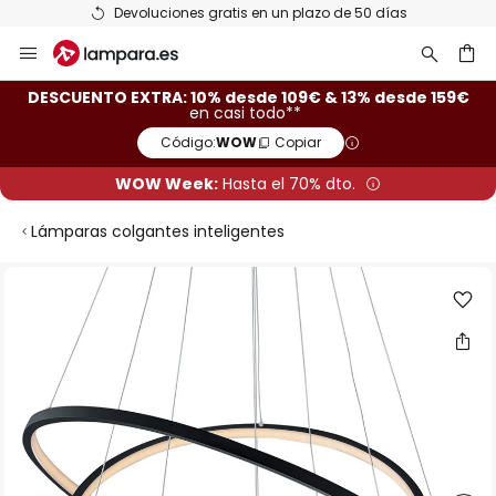
Devoluciones gratis en un plazo de 50 días
Ir
al
contenido
ar
DESCUENTO EXTRA: 10% desde 109€ & 13% desde 159€
en casi todo**
Código:
WOW
Copiar
WOW Week:
Hasta el 70% dto.
Lámparas colgantes inteligentes
Saltar
al
final
de
la
galería
de
imágenes