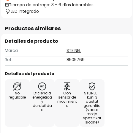
Tiempo de entrega: 3 - 6 días laborables
LED integrado
Productos similares
Detalles de producto
Marca
STEINEL
Ref.:
8505769
Detalles del producto
No
Eficiencia
Con
STEINEL –
regulable
energética
sensor de
kuni 3
y
movimient
aastat
durabilida
o
garantiid
d
(vaata
tootja
spetsifikat
sioone)