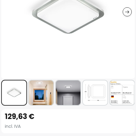
imágenes
Saltar
129,63 €
al
comienzo
incl. IVA
de