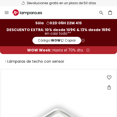
Devoluciones gratis en un plazo de 50 días
Ir
al
contenido
ar
Sólo
02D 06H 22M 40S
DESCUENTO EXTRA: 10% desde 109€ & 13% desde 159€
en casi todo**
Código:
WOW
Copiar
WOW Week:
Hasta el 70% dto.
Lámparas de techo con sensor
Saltar
al
final
de
la
galería
de