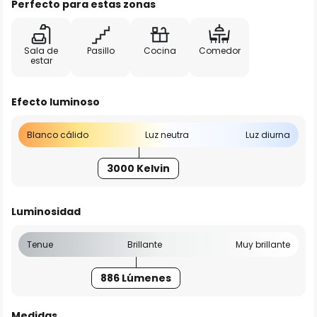
Perfecto para estas zonas
Sala de
Pasillo
Cocina
Comedor
estar
Efecto luminoso
Blanco cálido
Luz neutra
Luz diurna
3000 Kelvin
Luminosidad
Tenue
Brillante
Muy brillante
886 Lúmenes
Medidas