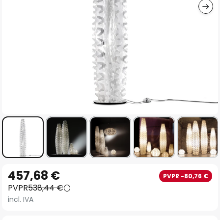
Saltar
457,68 €
PVPR -80,76 €
al
PVPR
538,44 €
comienzo
incl. IVA
de
la