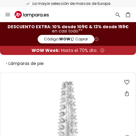
La mayor selección de marcas de Europa
Ir
al
contenido
ar
DESCUENTO EXTRA: 10% desde 109€ & 13% desde 159€
en casi todo**
Código:
WOW
Copiar
WOW Week:
Hasta el 70% dto.
Lámparas de pie
Saltar
al
final
de
la
galería
de
imágenes