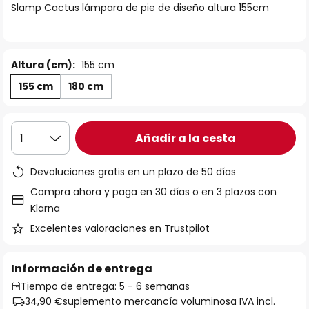
Slamp Cactus lámpara de pie de diseño altura 155cm
galería
de
imágenes
Altura (cm):
155 cm
155 cm
180 cm
Añadir a la cesta
1
Devoluciones gratis en un plazo de 50 días
Compra ahora y paga en 30 días o en 3 plazos con
Klarna
Excelentes valoraciones en Trustpilot
Información de entrega
Tiempo de entrega: 5 - 6 semanas
34,90 €
suplemento mercancía voluminosa IVA incl.