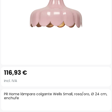
imágenes
Saltar
116,93 €
al
comienzo
incl. IVA
de
la
PR Home lámpara colgante Wells Small, rosa/oro, Ø 24 cm,
enchufe
galería
de
imágenes