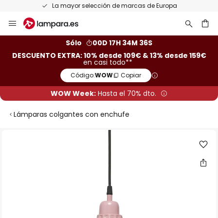
La mayor selección de marcas de Europa
Ir
al
contenido
ar
Sólo
00D 17H 34M 35S
DESCUENTO EXTRA: 10% desde 109€ & 13% desde 159€
en casi todo**
Código:
WOW
Copiar
WOW Week:
Hasta el 70% dto.
Lámparas colgantes con enchufe
Saltar
al
final
de
la
galería
de