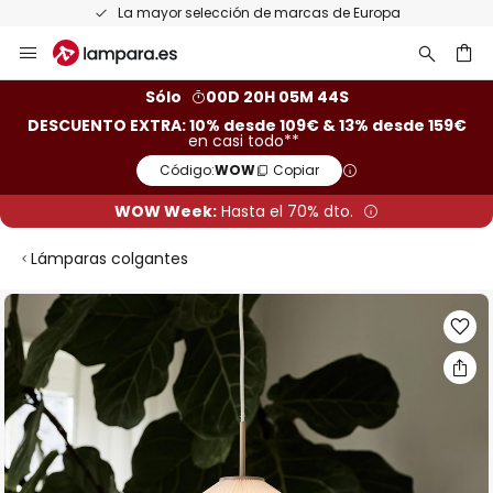
La mayor selección de marcas de Europa
Ir
al
contenido
ar
Sólo
00D 20H 05M 43S
DESCUENTO EXTRA: 10% desde 109€ & 13% desde 159€
en casi todo**
Código:
WOW
Copiar
WOW Week:
Hasta el 70% dto.
Lámparas colgantes
Saltar
al
final
de
la
galería
de