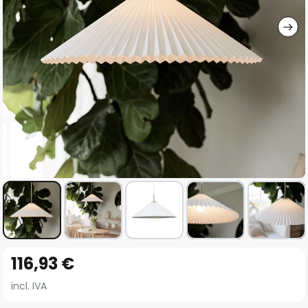
imágenes
Saltar
116,93 €
al
comienzo
incl. IVA
de