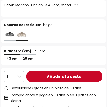
la
Plafón Mogano 3, beige, Ø 43 cm, metal, E27
galería
de
imágenes
Colores del artículo:
beige
Diámetro (cm):
43 cm
43 cm
28 cm
Añadir a la cesta
1
Devoluciones gratis en un plazo de 50 días
Compra ahora y paga en 30 días o en 3 plazos con
Klarna