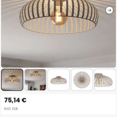
imágenes
Saltar
75,14 €
al
comienzo
incl. IVA
de