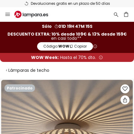
Devoluciones gratis en un plazo de 50 días
Ir
al
contenido
ar
Sólo
01D 19H 47M 15S
DESCUENTO EXTRA: 10% desde 109€ & 13% desde 159€
en casi todo**
Código:
WOW
Copiar
WOW Week:
Hasta el 70% dto.
Lámparas de techo
Saltar
Patrocinado
al
final
de
la
galería
de