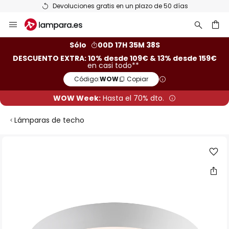
Devoluciones gratis en un plazo de 50 días
Ir
al
contenido
ar
Sólo
00D 17H 35M 37S
DESCUENTO EXTRA: 10% desde 109€ & 13% desde 159€
en casi todo**
Código:
WOW
Copiar
WOW Week:
Hasta el 70% dto.
Lámparas de techo
Saltar
al
final
de
la
galería
de