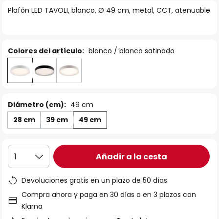
la
Plafón LED TAVOLI, blanco, Ø 49 cm, metal, CCT, atenuable
galería
de
imágenes
Colores del artículo:
blanco / blanco satinado
Diámetro (cm):
49 cm
28 cm
39 cm
49 cm
Añadir a la cesta
1
Devoluciones gratis en un plazo de 50 días
Compra ahora y paga en 30 días o en 3 plazos con
Klarna