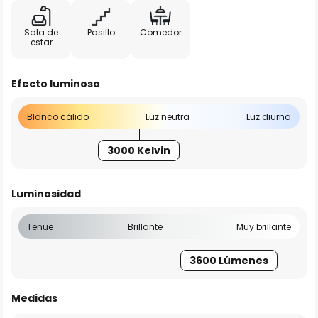
Sala de
Pasillo
Comedor
estar
Efecto luminoso
Blanco cálido
Luz neutra
Luz diurna
3000 Kelvin
Luminosidad
Tenue
Brillante
Muy brillante
3600 Lúmenes
Medidas