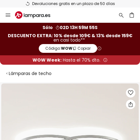
Devoluciones gratis en un plazo de 50 días
Ir
al
contenido
ar
Sólo
02D 13H 59M 54S
DESCUENTO EXTRA: 10% desde 109€ & 13% desde 159€
en casi todo**
Código:
WOW
Copiar
WOW Week:
Hasta el 70% dto.
Lámparas de techo
Saltar
al
final
de
la
galería
de