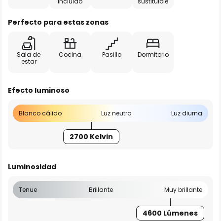
incluido
sustituible
Perfecto para estas zonas
Sala de
Cocina
Pasillo
Dormitorio
estar
Efecto luminoso
Blanco cálido
Luz neutra
Luz diurna
2700 Kelvin
Luminosidad
Tenue
Brillante
Muy brillante
4600 Lúmenes