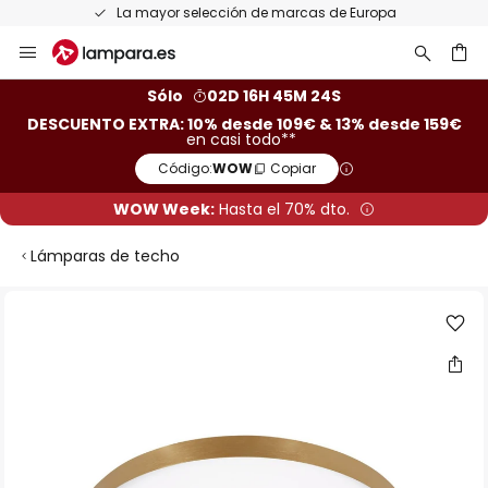
La mayor selección de marcas de Europa
Ir
al
contenido
ar
Sólo
02D 16H 45M 23S
DESCUENTO EXTRA: 10% desde 109€ & 13% desde 159€
en casi todo**
Código:
WOW
Copiar
WOW Week:
Hasta el 70% dto.
Lámparas de techo
Saltar
al
final
de
la
galería
de