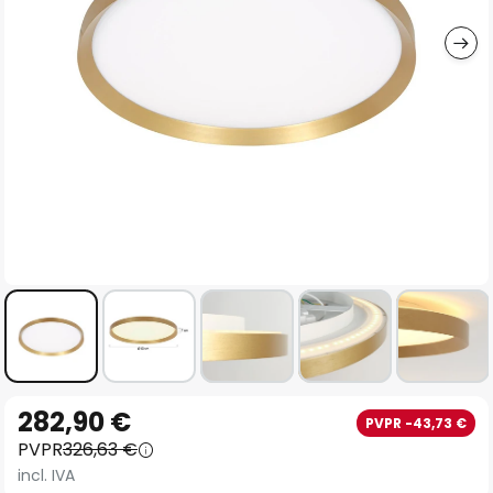
imágenes
Saltar
282,90 €
PVPR -43,73 €
al
PVPR
326,63 €
comienzo
incl. IVA
de