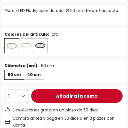
la
Plafón LED Flady, color dorado, Ø 50 cm directo/indirecto
galería
de
imágenes
Colores del artículo:
oro
Diámetro (cm):
50 cm
50 cm
40 cm
Añadir a la cesta
1
Devoluciones gratis en un plazo de 50 días
Compra ahora y paga en 30 días o en 3 plazos con
Klarna