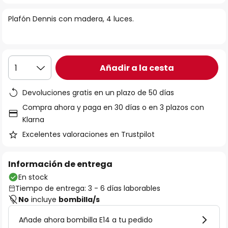
la
Plafón Dennis con madera, 4 luces.
galería
de
imágenes
Añadir a la cesta
1
Devoluciones gratis en un plazo de 50 días
Compra ahora y paga en 30 días o en 3 plazos con
Klarna
Excelentes valoraciones en Trustpilot
Información de entrega
En stock
Tiempo de entrega: 3 - 6 días laborables
No
incluye
bombilla/s
Añade ahora bombilla E14 a tu pedido