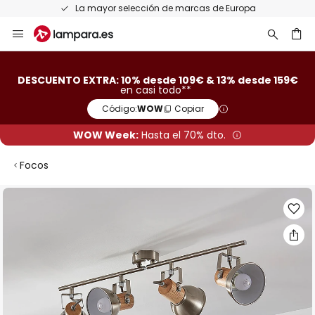
La mayor selección de marcas de Europa
Ir
al
contenido
ar
DESCUENTO EXTRA: 10% desde 109€ & 13% desde 159€
en casi todo**
Código:
WOW
Copiar
WOW Week:
Hasta el 70% dto.
Focos
Saltar
al
final
de
la
galería
de