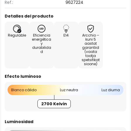
Ref.:
9627224
Detalles del producto
Regulable
Eficiencia
E14
Arcchio –
energética
kuni 5
y
aastat
durabilida
garantiid
d
(vaata
tootja
spetsifikat
sioone)
Efecto luminoso
Blanco cálido
Luz neutra
Luz diurna
2700 Kelvin
Luminosidad