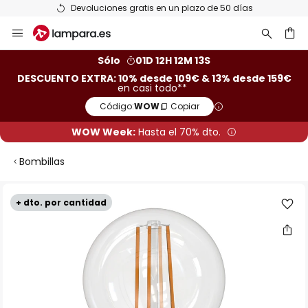
Devoluciones gratis en un plazo de 50 días
Ir
al
contenido
ar
Sólo
01D 12H 12M 12S
DESCUENTO EXTRA: 10% desde 109€ & 13% desde 159€
en casi todo**
Código:
WOW
Copiar
WOW Week:
Hasta el 70% dto.
Bombillas
Saltar
+ dto. por cantidad
al
final
de
la
galería
de