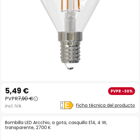
imágenes
Saltar
5,49 €
PVPR -30%
al
PVPR
7,90 €
comienzo
Ficha técnica del producto
incl. IVA
de
la
Bombilla LED Arcchio, a gota, casquillo E14, 4 W,
galería
transparente, 2700 K
de
imágenes