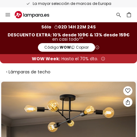
La mayor selección de marcas de Europa
Ir
al
contenido
ar
Sólo
02D 14H 22M 24S
DESCUENTO EXTRA: 10% desde 109€ & 13% desde 159€
en casi todo**
Código:
WOW
Copiar
WOW Week:
Hasta el 70% dto.
Lámparas de techo
Saltar
al
final
de
la
galería
de