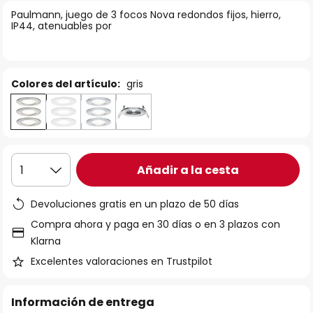
la
Paulmann, juego de 3 focos Nova redondos fijos, hierro,
IP44, atenuables por
galería
de
imágenes
Colores del artículo:
gris
Añadir a la cesta
1
Devoluciones gratis en un plazo de 50 días
Compra ahora y paga en 30 días o en 3 plazos con
Klarna
Excelentes valoraciones en Trustpilot
Información de entrega