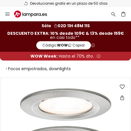
Devoluciones gratis en un plazo de 50 días
Ir
al
contenido
ar
Sólo
02D 11H 48M 11S
DESCUENTO EXTRA: 10% desde 109€ & 13% desde 159€
en casi todo**
Código:
WOW
Copiar
WOW Week:
Hasta el 70% dto.
Focos empotrados, downlights
Saltar
al
final
de
la
galería
de