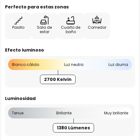
Perfecto para estas zonas
Pasillo
Sala de
Cuarto de
Comedor
estar
baño
Efecto luminoso
Blanco cálido
Luz neutra
Luz diurna
2700 Kelvin
Luminosidad
Tenue
Brillante
Muy brillante
1380 Lúmenes