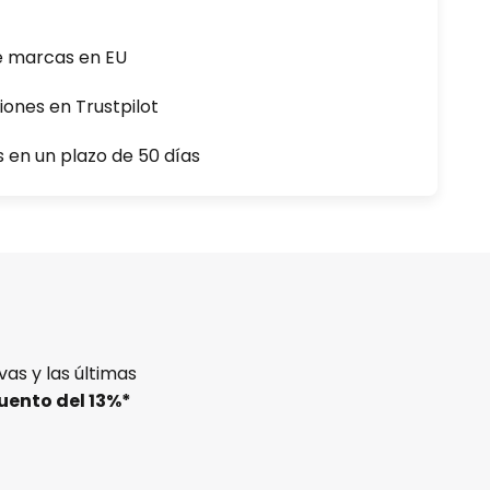
e marcas en EU
iones en Trustpilot
s en un plazo de 50 días
as y las últimas
uento del
13%
*