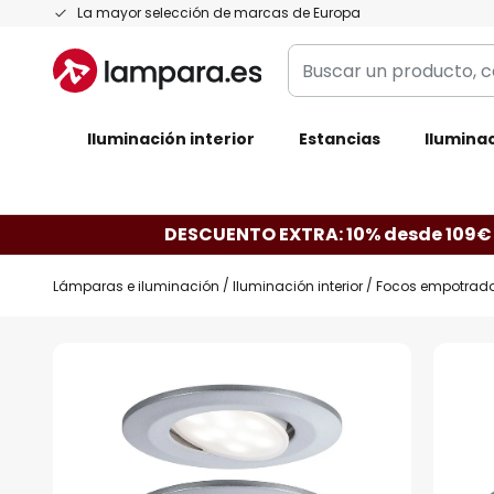
Ir
La mayor selección de marcas de Europa
al
Buscar
contenido
un
producto,
Iluminación interior
categoría,
Estancias
Iluminac
marca...
DESCUENTO EXTRA: 10% desde 109€
Lámparas e iluminación
Iluminación interior
Focos empotrado
Saltar
al
final
de
la
galería