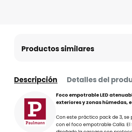
al
comienzo
de
la
galería
de
Productos similares
imágenes
Descripción
Detalles del prod
Foco empotrable LED atenuable
exteriores y zonas húmedas, e
Con este práctico pack de 3, se 
con el foco empotrable Calla. E
diseñado la carcasa con protecc