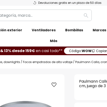
Devoluciones gratis en un plazo de 50 días
Buscar
ión exterior
Ventiladores
Bombillas
Marcas
Más
 & 13% desde 159€
en casi todo**
Código:
WOW
Copiar
s, downlights
Focos empotrados de alto voltaje
Paulmann Calla, croma
Paulmann Calla
cm, juego de 3