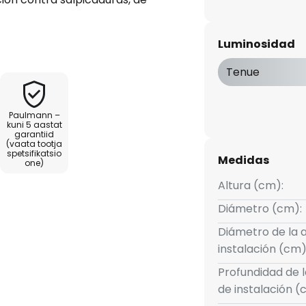
luminación fiable no solo en
iviendas, sino también en
Luminosidad
sencilla forma redonda pasa
no.
Tenue
 LED atenuables permite ajustar
Paulmann –
la luz blanca universal, que se
kuni 5 aastat
garantiid
ngulo de haz de 100°. Se pueden
(vaata tootja
arias mediante la conexión
spetsifikatsio
Medidas
one)
.
Altura (cm):
C Merten MEG 5136-0000, RLC
Diámetro (cm):
er Paladin 873 030 LED
Diámetro de la 
instalación (cm)
Profundidad de 
de instalación (