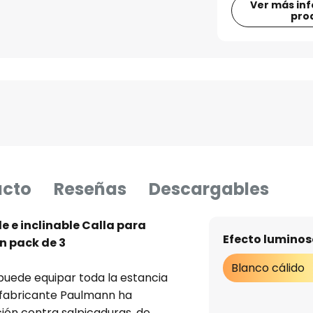
Ver más in
pro
ucto
Reseñas
Descargables
 e inclinable Calla para
Efecto luminos
n pack de 3
Blanco cálido
puede equipar toda la estancia
l fabricante Paulmann ha
ión contra salpicaduras, de