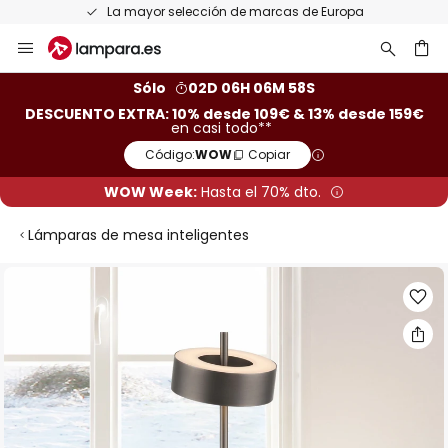
La mayor selección de marcas de Europa
Ir
al
contenido
ar
Sólo
02D 06H 06M 58S
DESCUENTO EXTRA: 10% desde 109€ & 13% desde 159€
en casi todo**
Código:
WOW
Copiar
WOW Week:
Hasta el 70% dto.
Lámparas de mesa inteligentes
Saltar
al
final
de
la
galería
de