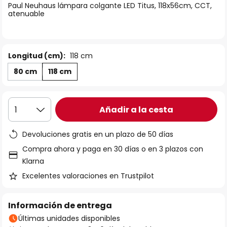
Paul Neuhaus lámpara colgante LED Titus, 118x56cm, CCT,
galería
atenuable
de
imágenes
Longitud (cm):
118 cm
80 cm
118 cm
Añadir a la cesta
1
Devoluciones gratis en un plazo de 50 días
Compra ahora y paga en 30 días o en 3 plazos con
Klarna
Excelentes valoraciones en Trustpilot
Información de entrega
Últimas unidades disponibles