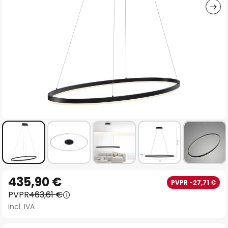
Saltar
435,90 €
PVPR -27,71 €
al
PVPR
463,61 €
comienzo
incl. IVA
de
la