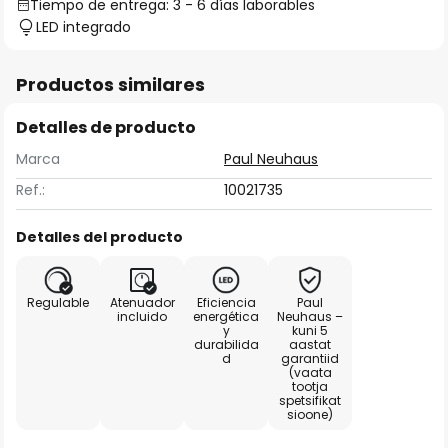
Tiempo de entrega: 3 - 6 días laborables
LED integrado
Productos similares
Detalles de producto
Marca
Paul Neuhaus
Ref.:
10021735
Detalles del producto
Regulable
Atenuador
Eficiencia
Paul
incluido
energética
Neuhaus –
y
kuni 5
durabilida
aastat
d
garantiid
(vaata
tootja
spetsifikat
sioone)