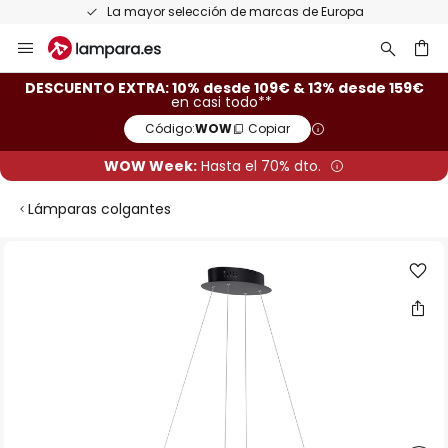
La mayor selección de marcas de Europa
Ir
al
contenido
ar
DESCUENTO EXTRA: 10% desde 109€ & 13% desde 159€
en casi todo**
Código:
WOW
Copiar
WOW Week:
Hasta el 70% dto.
Lámparas colgantes
Saltar
al
final
de
la
galería
de
imágenes