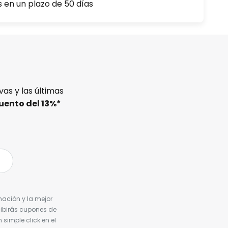
s en un plazo de 50 días
as y las últimas
uento del
13%
*
nación y la mejor
cibirás cupones de
simple click en el