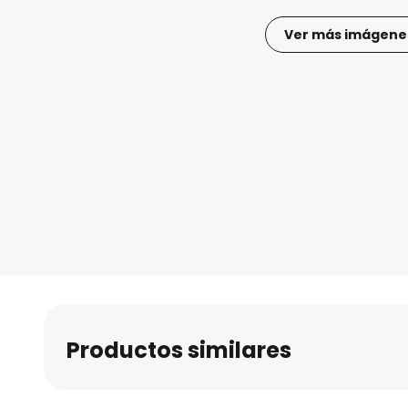
Ver más imágene
Saltar
al
comienzo
de
la
galería
de
imágenes
Productos similares