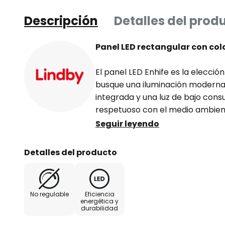
Descripción
Detalles del prod
Panel LED rectangular con colo
El panel LED Enhife es la elecci
busque una iluminación moderna.
integrada y una luz de bajo cons
respetuoso con el medio ambien
extremadamente eficiente. Ya sea
Seguir leyendo
pasillo o la cocina, el panel pro
agradable y crea un ambiente in
Detalles del producto
diseño blanco, el panel llama la 
habitación un toque especial.
No regulable
Eficiencia
energética y
durabilidad