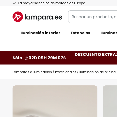
Ir
La mayor selección de marcas de Europa
al
Buscar
contenido
un
producto,
Iluminación interior
categoría,
Estancias
Iluminac
marca...
DESCUENTO EXTRA: 
Sólo
02D 09H 29M 06S
Lámparas e iluminación
Profesionales
Iluminación de oficina
Saltar
al
final
de
la