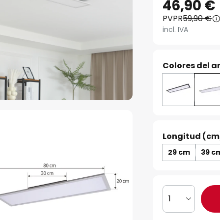
46,90 €
PVPR
59,90 €
incl. IVA
Colores del ar
Longitud (cm
29 cm
39 c
1