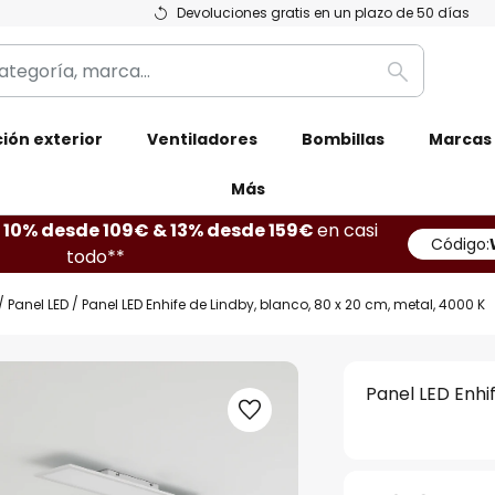
Devoluciones gratis en un plazo de 50 días
Buscar
ión exterior
Ventiladores
Bombillas
Marcas
Más
10% desde 109€ & 13% desde 159€
en casi
Código:
todo**
Panel LED
Panel LED Enhife de Lindby, blanco, 80 x 20 cm, metal, 4000 K
Panel LED Enhi