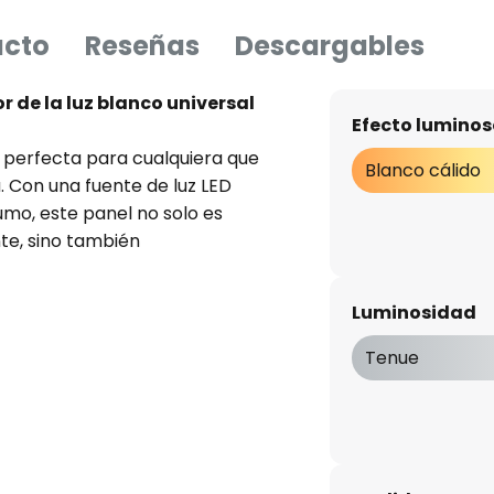
ucto
Reseñas
Descargables
r de la luz blanco universal
Efecto luminos
ón perfecta para cualquiera que
Blanco cálido
 Con una fuente de luz LED
umo, este panel no solo es
te, sino también
 en el despacho, la oficina, el
porciona una iluminación
Luminosidad
spirador. Con un elegante
atención y le da a cualquier
Tenue