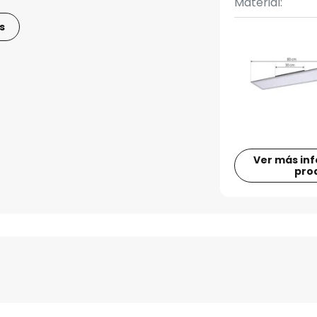
Material:
s
Ver más in
pro