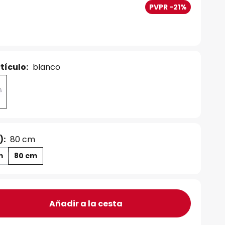
PVPR -21%
tículo:
blanco
):
80 cm
m
80 cm
Añadir a la cesta