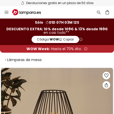
Devoluciones gratis en un plazo de 50 días
Ir
al
contenido
ar
Sólo
01D 07H 03M 11S
DESCUENTO EXTRA: 10% desde 109€ & 13% desde 159€
en casi todo**
Código:
WOW
Copiar
WOW Week:
Hasta el 70% dto.
Lámparas de mesa
Saltar
al
final
de
la
galería
de