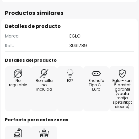
Productos similares
Detalles de producto
Marca
EGLO
Ref.:
3031789
Detalles del producto
No
Bombilla
E27
Enchufe
Eglo – kuni
regulable
no
Tipo C -
5 aastat
incluida
Euro
garantii
(vaata
tootja
spetsifikat
sioone)
Perfecto para estas zonas