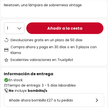
la
Newtown, una lámpara de sobremesa vintage
galería
de
imágenes
Añadir a la cesta
1
Devoluciones gratis en un plazo de 50 días
Compra ahora y paga en 30 días o en 3 plazos con
Klarna
Excelentes valoraciones en Trustpilot
Información de entrega
En stock
Tiempo de entrega: 3 - 5 días laborables
No
incluye
bombilla/s
Añade ahora bombilla E27 a tu pedido