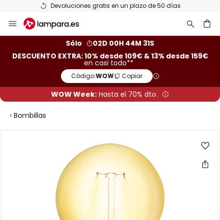
Devoluciones gratis en un plazo de 50 días
Ir
al
contenido
ar
Sólo
02D 00H 44M 31S
DESCUENTO EXTRA: 10% desde 109€ & 13% desde 159€
en casi todo**
Código:
WOW
Copiar
WOW Week:
Hasta el 70% dto.
Bombillas
Saltar
al
final
de
la
galería
de