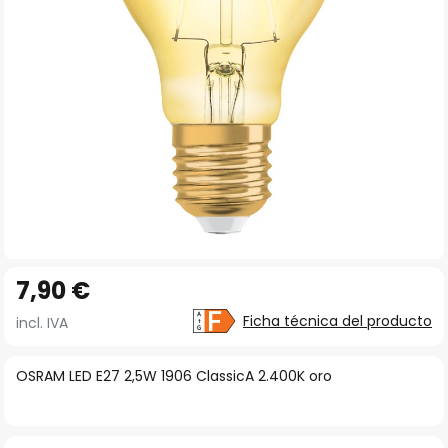
imágenes
Saltar
7,90 €
al
comienzo
Ficha técnica del producto
incl. IVA
de
la
OSRAM LED E27 2,5W 1906 ClassicA 2.400K oro
galería
de
imágenes