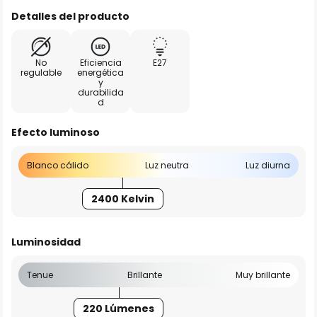
Detalles del producto
No
Eficiencia
E27
regulable
energética
y
durabilida
d
Efecto luminoso
Blanco cálido
Luz neutra
Luz diurna
2400 Kelvin
Luminosidad
Tenue
Brillante
Muy brillante
220 Lúmenes