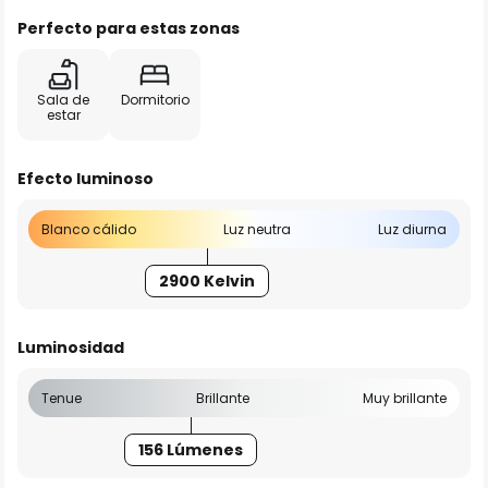
Perfecto para estas zonas
Sala de
Dormitorio
estar
Efecto luminoso
Blanco cálido
Luz neutra
Luz diurna
2900 Kelvin
Luminosidad
Tenue
Brillante
Muy brillante
156 Lúmenes