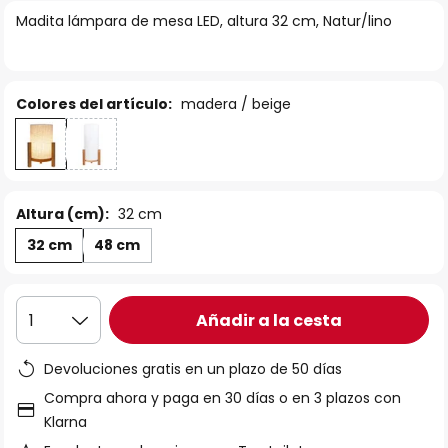
la
Madita lámpara de mesa LED, altura 32 cm, Natur/lino
galería
de
imágenes
Colores del artículo:
madera / beige
Altura (cm):
32 cm
32 cm
48 cm
Añadir a la cesta
1
Devoluciones gratis en un plazo de 50 días
Compra ahora y paga en 30 días o en 3 plazos con
Klarna