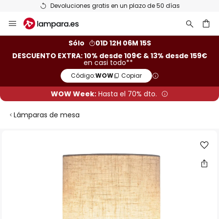
Devoluciones gratis en un plazo de 50 días
Ir
al
contenido
ar
Sólo
01D 12H 06M 14S
DESCUENTO EXTRA: 10% desde 109€ & 13% desde 159€
en casi todo**
Código:
WOW
Copiar
WOW Week:
Hasta el 70% dto.
Lámparas de mesa
Saltar
al
final
de
la
galería
de