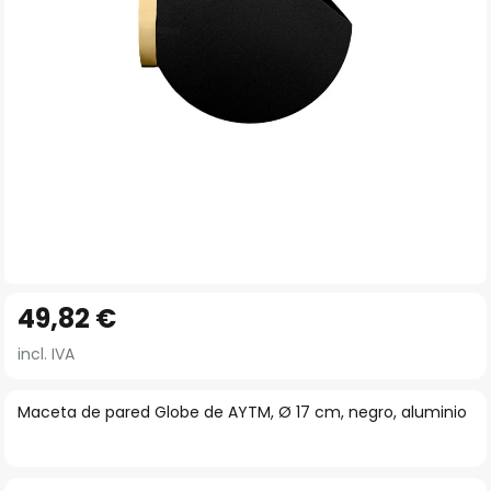
imágenes
Saltar
49,82 €
al
comienzo
incl. IVA
de
la
Maceta de pared Globe de AYTM, Ø 17 cm, negro, aluminio
galería
de
imágenes