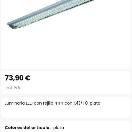
Saltar
73,90 €
al
comienzo
incl. IVA
de
la
Luminaria LED con rejilla 444 con G13/T8, plata
galería
de
imágenes
Colores del artículo:
plata