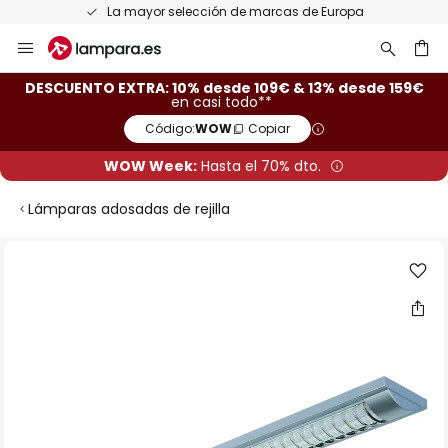
La mayor selección de marcas de Europa
Ir
al
contenido
ar
DESCUENTO EXTRA: 10% desde 109€ & 13% desde 159€
en casi todo**
Código:
WOW
Copiar
WOW Week:
Hasta el 70% dto.
Lámparas adosadas de rejilla
Saltar
al
final
de
la
galería
de
imágenes