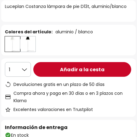
la
Luceplan Costanza lámpara de pie D13t, aluminio/blanco
galería
de
imágenes
Colores del artículo:
aluminio / blanco
Añadir a la cesta
1
Devoluciones gratis en un plazo de 50 días
Compra ahora y paga en 30 días o en 3 plazos con
Klarna
Excelentes valoraciones en Trustpilot
Información de entrega
En stock