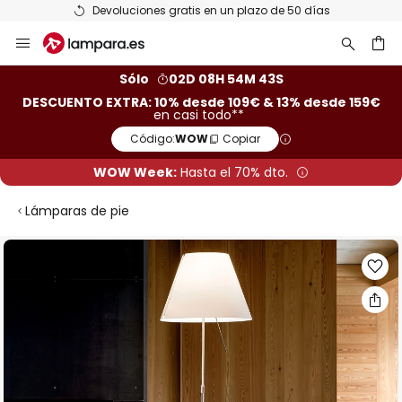
Devoluciones gratis en un plazo de 50 días
Ir
al
contenido
ar
Sólo
02D 08H 54M 42S
DESCUENTO EXTRA: 10% desde 109€ & 13% desde 159€
en casi todo**
Código:
WOW
Copiar
WOW Week:
Hasta el 70% dto.
Lámparas de pie
Saltar
al
final
de
la
galería
de