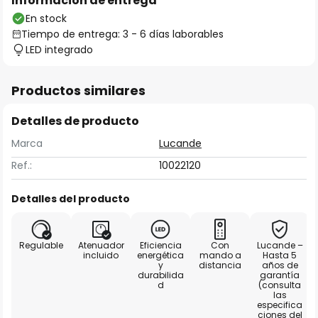
Información de entrega
En stock
Tiempo de entrega: 3 - 6 días laborables
LED integrado
Productos similares
Detalles de producto
Marca
Lucande
Ref.:
10022120
Detalles del producto
Regulable
Atenuador
Eficiencia
Con
Lucande –
incluido
energética
mando a
Hasta 5
y
distancia
años de
durabilida
garantía
d
(consulta
las
especifica
ciones del