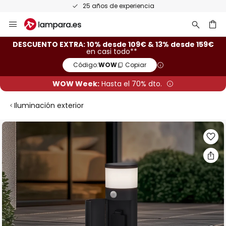
25 años de experiencia
Ir
al
contenido
ar
DESCUENTO EXTRA: 10% desde 109€ & 13% desde 159€
en casi todo**
Código:
WOW
Copiar
WOW Week:
Hasta el 70% dto.
Iluminación exterior
Saltar
al
final
de
la
galería
de
imágenes