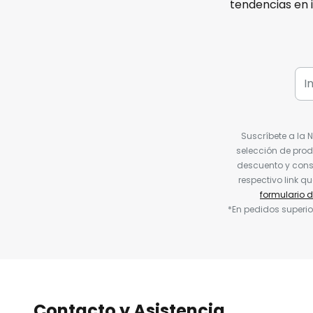
tendencias en 
Suscríbete a la 
selección de prod
descuento y conse
respectivo link q
formulario 
*En pedidos superio
Contacto y Asistencia