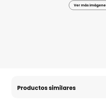
Ver más imágene
Saltar
al
comienzo
de
la
galería
de
imágenes
Productos similares