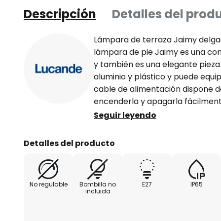
Descripción
Detalles del prod
Lámpara de terraza Jaimy delga
lámpara de pie Jaimy es una co
y también es una elegante pieza
aluminio y plástico y puede equi
cable de alimentación dispone d
encenderla y apagarla fácilment
protección IP65, por lo que es re
Seguir leyendo
protegida contra los chorros de 
para su uso en exteriores.
Detalles del producto
No regulable
Bombilla no
E27
IP65
incluida