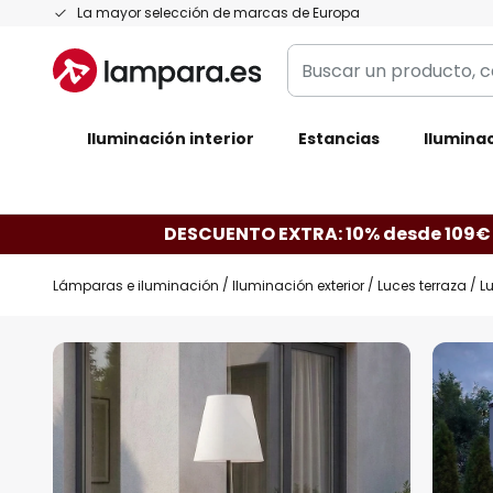
Ir
La mayor selección de marcas de Europa
al
Buscar
contenido
un
producto,
Iluminación interior
categoría,
Estancias
Iluminac
marca...
DESCUENTO EXTRA: 10% desde 109€
Lámparas e iluminación
Iluminación exterior
Luces terraza
L
Saltar
al
final
de
la
galería