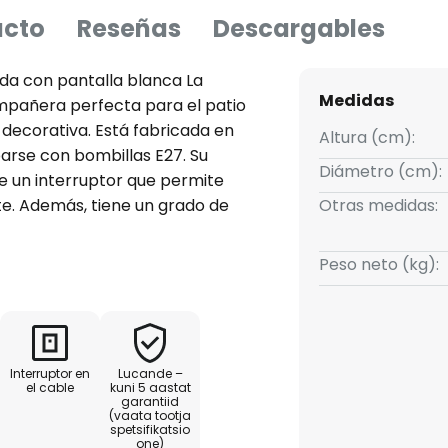
ucto
Reseñas
Descargables
da con pantalla blanca La
Medidas
mpañera perfecta para el patio
 decorativa. Está fabricada en
Altura (cm):
parse con bombillas E27. Su
Diámetro (cm):
e un interruptor que permite
e. Además, tiene un grado de
Otras medidas:
sistente al polvo y está
agua, lo que la hace perfecta
Peso neto (kg):
Interruptor en
Lucande –
el cable
kuni 5 aastat
garantiid
(vaata tootja
spetsifikatsio
one)