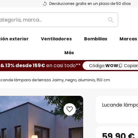
Devoluciones gratis en un plazo de 50 días
Buscar
ión exterior
Ventiladores
Bombillas
Marcas
Más
 & 13% desde 159€
en casi todo**
Código:
WOW
Copiar
ucande lámpara de terraza Jaimy, negro, aluminio, 150 cm
Lucande lámpar
59,90 €