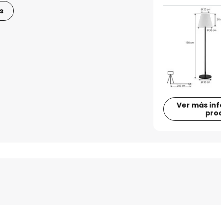
s
Ver más in
pro