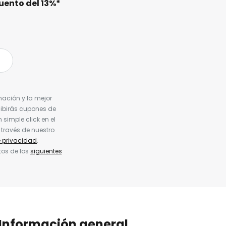
uento del
13%
*
nación y la mejor
cibirás cupones de
simple click en el
 través de nuestro
e privacidad
.
tos de los
siguientes
Información general