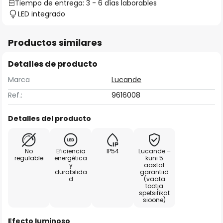
Tiempo de entrega: 3 - 6 días laborables
LED integrado
Productos similares
Detalles de producto
Marca
Lucande
Ref.:
9616008
Detalles del producto
No
Eficiencia
IP54
Lucande –
regulable
energética
kuni 5
y
aastat
durabilida
garantiid
d
(vaata
tootja
spetsifikat
sioone)
Efecto luminoso