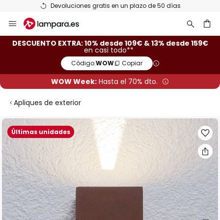
Devoluciones gratis en un plazo de 50 días
Ir
al
contenido
ar
DESCUENTO EXTRA: 10% desde 109€ & 13% desde 159€
en casi todo**
Código:
WOW
Copiar
WOW Week:
Hasta el 70% dto.
Apliques de exterior
Saltar
Últimas unidades
al
final
de
la
galería
de
imágenes