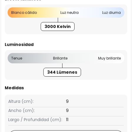
Blanco cálido
Luz neutra
Luz diurna
3000 Kelvin
Luminosidad
Tenue
Brillante
Muy brillante
344 Lúmenes
Medidas
Altura (cm):
9
Ancho (cm):
9
Largo / Profundidad (cm):
11