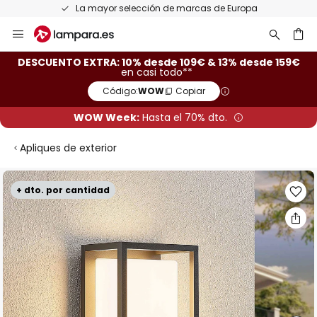
La mayor selección de marcas de Europa
Ir
al
contenido
ar
DESCUENTO EXTRA: 10% desde 109€ & 13% desde 159€
en casi todo**
Código:
WOW
Copiar
WOW Week:
Hasta el 70% dto.
Apliques de exterior
Saltar
+ dto. por cantidad
al
final
de
la
galería
de
imágenes