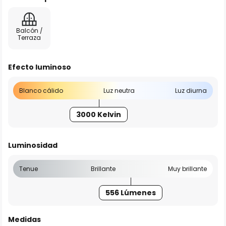
Balcón /
Terraza
Efecto luminoso
Blanco cálido
Luz neutra
Luz diurna
3000 Kelvin
Luminosidad
Tenue
Brillante
Muy brillante
556 Lúmenes
Medidas