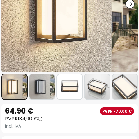
Saltar
64,90 €
PVPR -70,00 €
al
PVPR
134,90 €
comienzo
incl. IVA
de
la