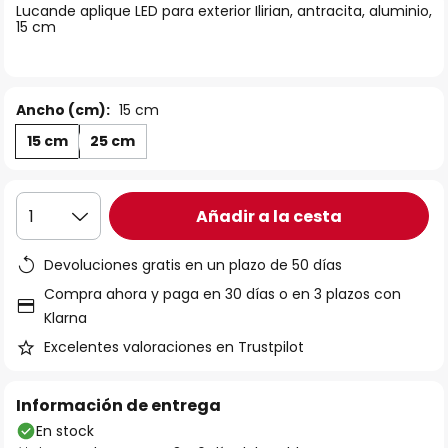
Lucande aplique LED para exterior Ilirian, antracita, aluminio,
galería
15 cm
de
imágenes
Ancho (cm):
15 cm
15 cm
25 cm
Añadir a la cesta
1
Devoluciones gratis en un plazo de 50 días
Compra ahora y paga en 30 días o en 3 plazos con
Klarna
Excelentes valoraciones en Trustpilot
Información de entrega
En stock