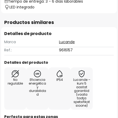
Tiempo de entrega: 3 - 6 días laborables
LED integrado
Productos similares
Detalles de producto
Marca
Lucande
Ref.:
9616157
Detalles del producto
No
Eficiencia
IP54
Lucande –
regulable
energética
kuni 5
y
aastat
durabilida
garantiid
d
(vaata
tootja
spetsifikat
sioone)
Perfecto para estas zonas