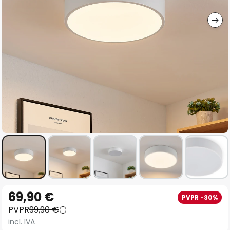
imágenes
Saltar
69,90 €
PVPR -30%
al
PVPR
99,90 €
comienzo
incl. IVA
de