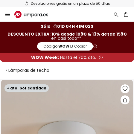
Devoluciones gratis en un plazo de 50 días
Ir
al
contenido
ar
Sólo
01D 04H 41M 01S
DESCUENTO EXTRA: 10% desde 109€ & 13% desde 159€
en casi todo**
Código:
WOW
Copiar
WOW Week:
Hasta el 70% dto.
Lámparas de techo
Saltar
+ dto. por cantidad
al
final
de
la
galería
de