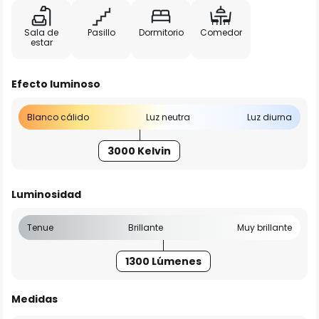
Sala de
Pasillo
Dormitorio
Comedor
estar
Efecto luminoso
Blanco cálido
Luz neutra
Luz diurna
3000 Kelvin
Luminosidad
Tenue
Brillante
Muy brillante
1300 Lúmenes
Medidas