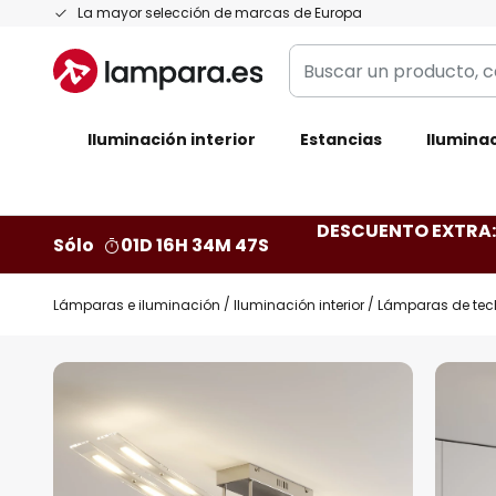
Ir
La mayor selección de marcas de Europa
al
Buscar
contenido
un
producto,
Iluminación interior
categoría,
Estancias
Iluminac
marca...
DESCUENTO EXTRA: 
Sólo
01D 16H 34M 46S
Lámparas e iluminación
Iluminación interior
Lámparas de tec
Saltar
al
final
de
la