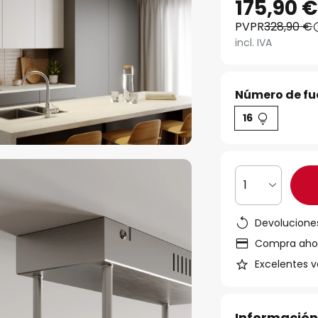
175,90 
PVPR
328,90 €
incl. IVA
Número de fue
16
1
Devoluciones
Compra ahora
Excelentes v
Información