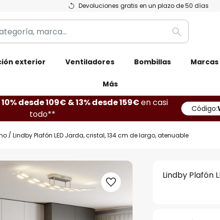
Devoluciones gratis en un plazo de 50 días
Buscar
ión exterior
Ventiladores
Bombillas
Marcas
Más
10% desde 109€ & 13% desde 159€
en casi
Código:
todo**
ho
Lindby Plafón LED Jarda, cristal, 134 cm de largo, atenuable
Lindby Plafón L