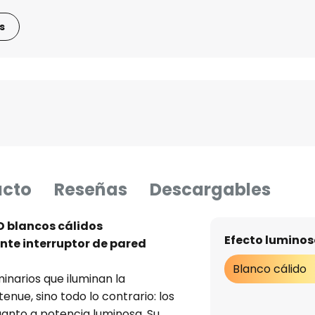
s
ucto
Reseñas
Descargables
D blancos cálidos
Efecto luminos
nte interruptor de pared
Blanco cálido
inarios que iluminan la
enue, sino todo lo contrario: los
cuanto a potencia luminosa. Su