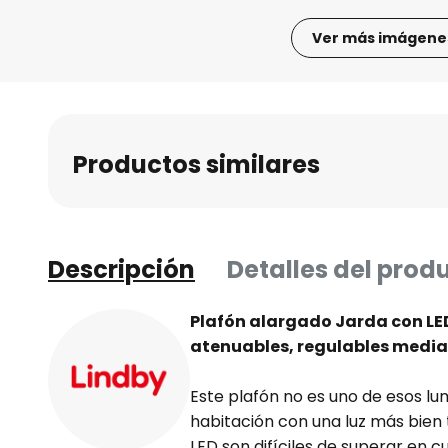
Ver más imágene
Saltar
al
comienzo
de
Productos similares
la
galería
de
imágenes
Descripción
Detalles del prod
Plafón alargado Jarda con LE
atenuables, regulables media
Este plafón no es uno de esos lum
habitación con una luz más bien t
LED son difíciles de superar en 