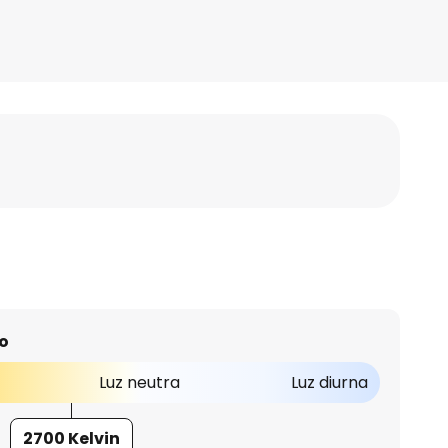
o
Luz neutra
Luz diurna
2700 Kelvin