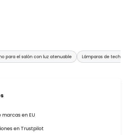
o para el salón con luz atenuable
Lámparas de techo para 
es
e marcas en EU
iones en Trustpilot