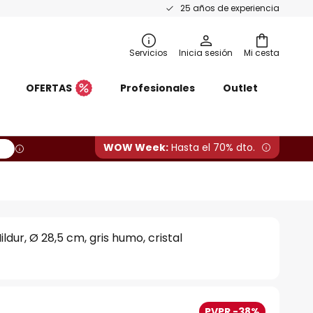
25 años de experiencia
Servicios
Inicia sesión
Mi cesta
OFERTAS
Profesionales
Outlet
WOW Week:
Hasta el 70% dto.
ildur, Ø 28,5 cm, gris humo, cristal
PVPR -38%