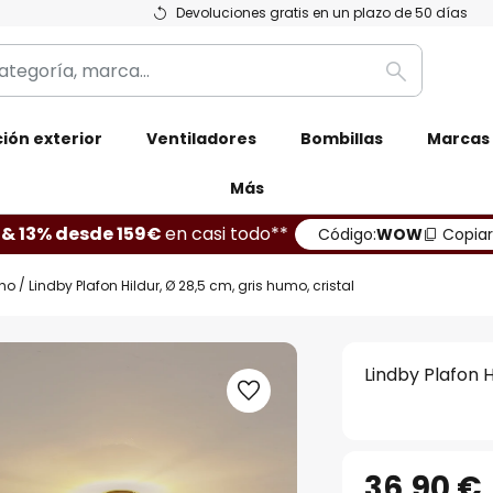
Devoluciones gratis en un plazo de 50 días
Buscar
ión exterior
Ventiladores
Bombillas
Marcas
Más
 & 13% desde 159€
en casi todo**
Código:
WOW
Copiar
ho
Lindby Plafon Hildur, Ø 28,5 cm, gris humo, cristal
Lindby Plafon H
36,90 €