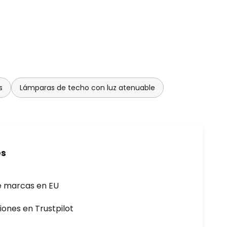
s
Lámparas de techo con luz atenuable
es
e marcas en EU
iones en Trustpilot