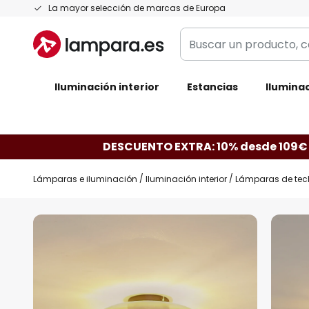
Ir
La mayor selección de marcas de Europa
al
Buscar
contenido
un
producto,
Iluminación interior
categoría,
Estancias
Iluminac
marca...
DESCUENTO EXTRA: 10% desde 109€
Lámparas e iluminación
Iluminación interior
Lámparas de tec
Saltar
al
final
de
la
galería