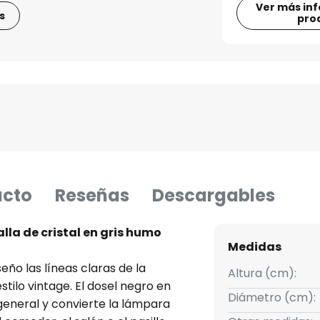
Ver más in
s
pro
ucto
Reseñas
Descargables
alla de cristal en gris humo
Medidas
eño las líneas claras de la
Altura (cm):
tilo vintage. El dosel negro en
Diámetro (cm):
general y convierte la lámpara