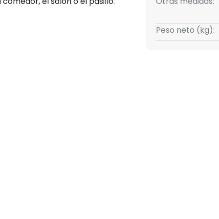
comedor, el salón o el pasillo.
Otras medidas:
 un atenuador integrado, se
Peso neto (kg):
 atenuador externo para crear
cuenta que el atenuador
parado).