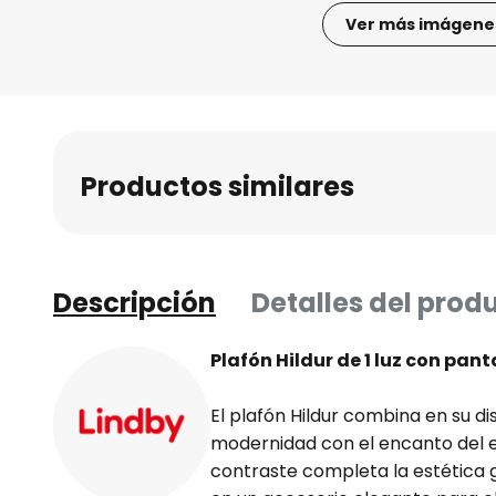
Ver más imágene
Saltar
al
comienzo
de
la
Productos similares
galería
de
imágenes
Descripción
Detalles del prod
Plafón Hildur de 1 luz con pant
El plafón Hildur combina en su dis
modernidad con el encanto del es
contraste completa la estética 