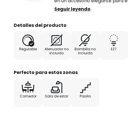
en un accesorio elegante para el 
Seguir leyendo
Aunque la lámpara no dispone de
puede ajustar fácilmente con un
Detalles del producto
el ambiente deseado (tenga en 
externo se debe adquirir por se
Regulable
Atenuador no
Bombilla no
E27
incluido
incluida
Perfecto para estas zonas
Comedor
Sala de estar
Pasillo