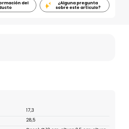
formación del
¿Alguna pregunta
ducto
sobre este artículo?
17,3
28,5