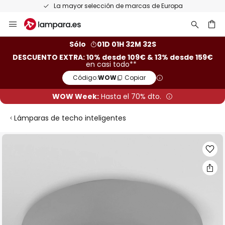
La mayor selección de marcas de Europa
Ir
al
contenido
ar
Sólo
01D 01H 32M 31S
DESCUENTO EXTRA: 10% desde 109€ & 13% desde 159€
en casi todo**
Código:
WOW
Copiar
WOW Week:
Hasta el 70% dto.
Lámparas de techo inteligentes
Saltar
al
final
de
la
galería
de