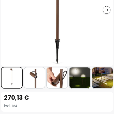
imágenes
Saltar
270,13 €
al
comienzo
incl. IVA
de