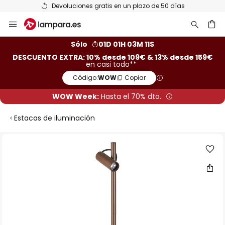
Devoluciones gratis en un plazo de 50 días
Ir
al
contenido
ar
Sólo
01D 01H 03M 11S
DESCUENTO EXTRA: 10% desde 109€ & 13% desde 159€
en casi todo**
Código:
WOW
Copiar
WOW Week:
Hasta el 70% dto.
Estacas de iluminación
Saltar
al
final
de
la
galería
de