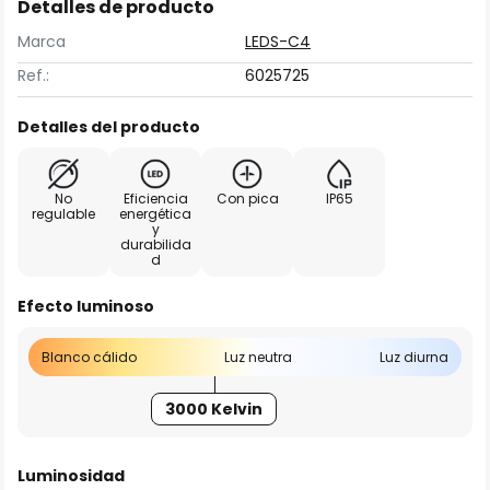
Detalles de producto
Marca
LEDS-C4
Ref.:
6025725
Detalles del producto
No
Eficiencia
Con pica
IP65
regulable
energética
y
durabilida
d
Efecto luminoso
Blanco cálido
Luz neutra
Luz diurna
3000 Kelvin
Luminosidad