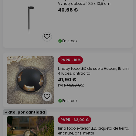
Vynce, cabeza 10,5 x 10,5 cm
40,66 €
En stock
PVPR -16%
Lindby foco LED de suelo Huban, 15 cm,
4 luces, antracita
41,90 €
PVPR
49,90 €
En stock
+ dto. por cantidad
PVPR -62,00 €
Irina foco exterior LED, piqueta de tierra,
enchufe, gris, metal