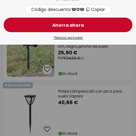
Código descuento:
WOW
Copiar
En stock
Ahorra ahora
PVPR -25%
*Marcas excluidas
Foco solar Prios LED Birko, altura 56
cm, negro, pincho de suelo
25,90 €
PVPR
34,90 €
En stock
Patrocinado
Philips Lámpara LED con pica para
suelo Vapora
40,66 €
En stock