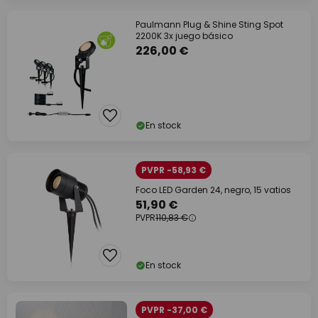
Paulmann Plug & Shine Sting Spot
2200K 3x juego básico
226,00 €
En stock
PVPR -58,93 €
Foco LED Garden 24, negro, 15 vatios
51,90 €
PVPR
110,83 €
En stock
PVPR -37,00 €