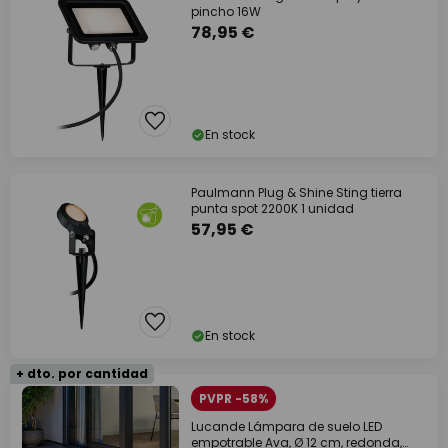
pincho 16W
78,95 €
En stock
Paulmann Plug & Shine Sting tierra
punta spot 2200K 1 unidad
57,95 €
En stock
+ dto. por cantidad
PVPR -58%
Lucande Lámpara de suelo LED
empotrable Ava, Ø 12 cm, redonda,