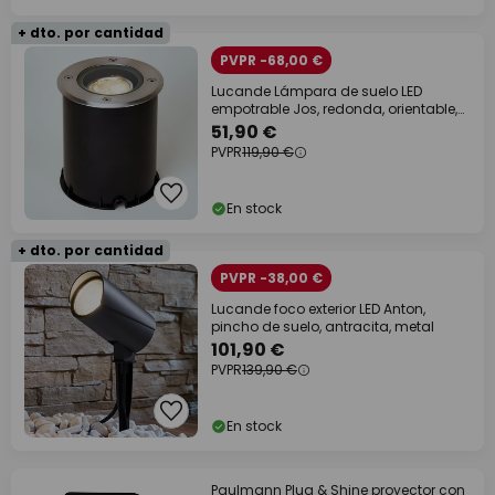
+ dto. por cantidad
PVPR -68,00 €
Lucande Lámpara de suelo LED
empotrable Jos, redonda, orientable,
IP67
51,90 €
PVPR
119,90 €
En stock
+ dto. por cantidad
PVPR -38,00 €
Lucande foco exterior LED Anton,
pincho de suelo, antracita, metal
101,90 €
PVPR
139,90 €
En stock
Paulmann Plug & Shine proyector con