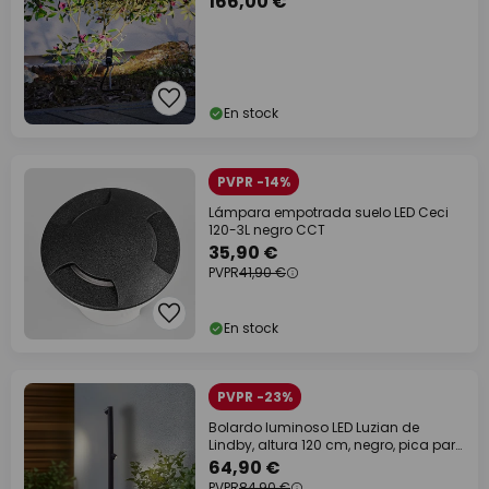
166,00 €
En stock
PVPR -14%
Lámpara empotrada suelo LED Ceci
120-3L negro CCT
35,90 €
PVPR
41,90 €
En stock
PVPR -23%
Bolardo luminoso LED Luzian de
Lindby, altura 120 cm, negro, pica para
fijar en
64,90 €
PVPR
84,90 €