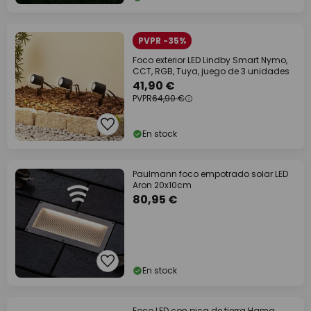
PVPR -35%
Foco exterior LED Lindby Smart Nymo,
CCT, RGB, Tuya, juego de 3 unidades
41,90 €
PVPR
64,90 €
En stock
Paulmann foco empotrado solar LED
Aron 20x10cm
80,95 €
En stock
Foco LED con pica de tierra Hama