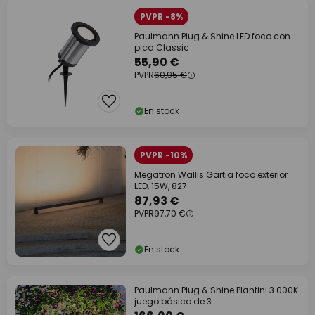
PVPR -8%
Paulmann Plug & Shine LED foco con
pica Classic
55,90 €
PVPR
60,95 €
En stock
PVPR -10%
Megatron Wallis Gartia foco exterior
LED, 15W, 827
87,93 €
PVPR
97,70 €
En stock
Paulmann Plug & Shine Plantini 3.000K
juego básico de 3