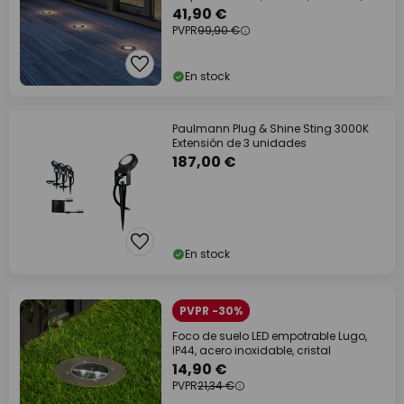
IP67
41,90 €
PVPR
99,90 €
En stock
Paulmann Plug & Shine Sting 3000K
Extensión de 3 unidades
187,00 €
En stock
PVPR -30%
Foco de suelo LED empotrable Lugo,
IP44, acero inoxidable, cristal
14,90 €
PVPR
21,34 €