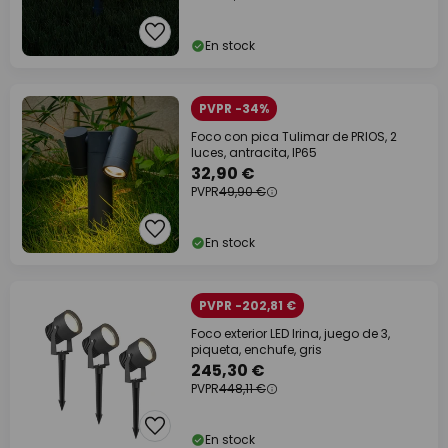
En stock
PVPR -34%
Foco con pica Tulimar de PRIOS, 2
luces, antracita, IP65
32,90 €
PVPR
49,90 €
En stock
PVPR -202,81 €
Foco exterior LED Irina, juego de 3,
piqueta, enchufe, gris
245,30 €
PVPR
448,11 €
En stock