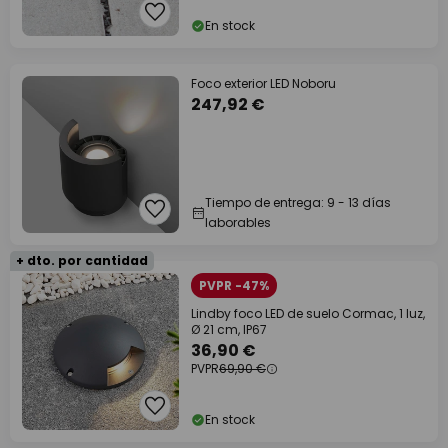
En stock
Foco exterior LED Noboru
247,92 €
Tiempo de entrega: 9 - 13 días
laborables
+ dto. por cantidad
PVPR -47%
Lindby foco LED de suelo Cormac, 1 luz,
Ø 21 cm, IP67
36,90 €
PVPR
69,90 €
En stock