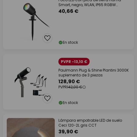
Smart, negro, WLAN, IP65 RGBW
atenuable
40,66 €
En stock
PVPR -13,10 €
Paulmann Plug & Shine Plantini 3000K
suplemento de 3 piezas
128,90 €
PVPR
142,00 €
En stock
Lámpara empotrable LED de suelo
Ceci 120-2L gris CCT
39,90 €