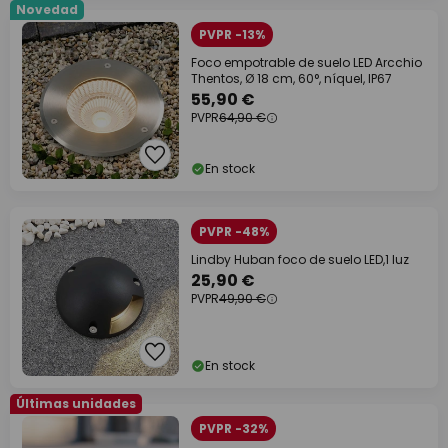
Novedad
PVPR -13%
Foco empotrable de suelo LED Arcchio
Thentos, Ø 18 cm, 60°, níquel, IP67
55,90 €
PVPR
64,90 €
En stock
PVPR -48%
Lindby Huban foco de suelo LED,1 luz
25,90 €
PVPR
49,90 €
En stock
Últimas unidades
PVPR -32%