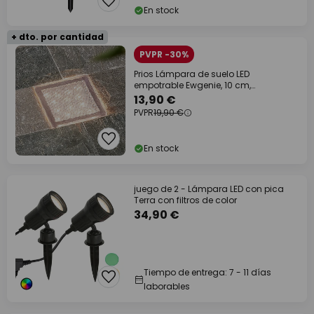
En stock
+ dto. por cantidad
PVPR -30%
Prios Lámpara de suelo LED
empotrable Ewgenie, 10 cm,
transparente
13,90 €
PVPR
19,90 €
En stock
juego de 2 - Lámpara LED con pica
Terra con filtros de color
34,90 €
Tiempo de entrega: 7 - 11 días
laborables