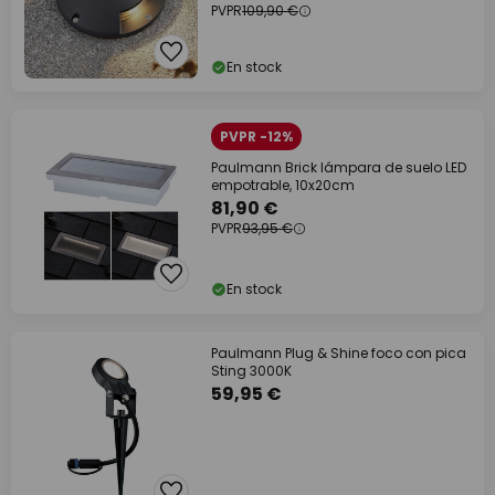
PVPR
109,90 €
En stock
PVPR -12%
Paulmann Brick lámpara de suelo LED
empotrable, 10x20cm
81,90 €
PVPR
93,95 €
En stock
Paulmann Plug & Shine foco con pica
Sting 3000K
59,95 €