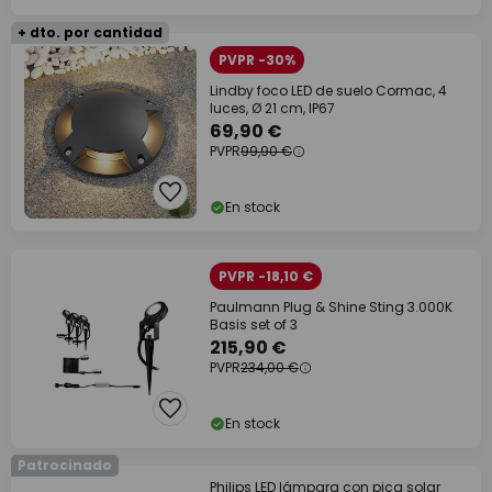
+ dto. por cantidad
PVPR -30%
Lindby foco LED de suelo Cormac, 4
luces, Ø 21 cm, IP67
69,90 €
PVPR
99,90 €
En stock
PVPR -18,10 €
Paulmann Plug & Shine Sting 3.000K
Basis set of 3
215,90 €
PVPR
234,00 €
En stock
Patrocinado
Philips LED lámpara con pica solar