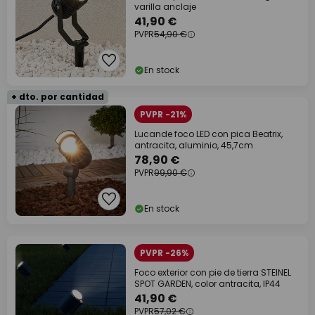
varilla anclaje
41,90 €
PVPR
54,90 €
En stock
+ dto. por cantidad
PVPR -21%
Lucande foco LED con pica Beatrix,
antracita, aluminio, 45,7cm
78,90 €
PVPR
99,90 €
En stock
PVPR -26%
Foco exterior con pie de tierra STEINEL
SPOT GARDEN, color antracita, IP44
41,90 €
PVPR
57,02 €