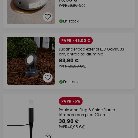
PVPR
29,90 €
En stock
PVPR -46,00 €
Lucande foco exterior LED Gavin, 33
cm, antracita, aluminio
83,90 €
PVPR
129,90 €
En stock
PVPR -5%
Paulmann Plug & Shine Flarea
lámpara con pica 20 cm
38,90 €
PVPR
40,95 €