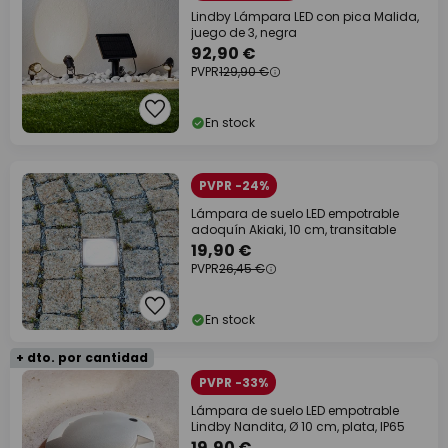
Lindby Lámpara LED con pica Malida,
juego de 3, negra
92,90 €
PVPR
129,90 €
En stock
PVPR -24%
Lámpara de suelo LED empotrable
adoquín Akiaki, 10 cm, transitable
19,90 €
PVPR
26,45 €
En stock
+ dto. por cantidad
PVPR -33%
Lámpara de suelo LED empotrable
Lindby Nandita, Ø 10 cm, plata, IP65
19,90 €