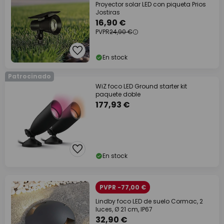
Proyector solar LED con piqueta Prios
Jostiras
16,90 €
PVPR
24,90 €
En stock
Patrocinado
WiZ foco LED Ground starter kit
paquete doble
177,93 €
En stock
PVPR -77,00 €
Lindby foco LED de suelo Cormac, 2
luces, Ø 21 cm, IP67
32,90 €