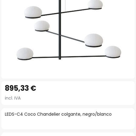
imágenes
Saltar
895,33 €
al
comienzo
incl. IVA
de
la
LEDS-C4 Coco Chandelier colgante, negro/blanco
galería
de
imágenes