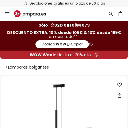
Devoluciones gratis en un plazo de 50 días
Ir
al
contenido
ar
Sólo
02D 01H 08M 06S
DESCUENTO EXTRA: 10% desde 109€ & 13% desde 159€
en casi todo**
Código:
WOW
Copiar
WOW Week:
Hasta el 70% dto.
Lámparas colgantes
Saltar
al
final
de
la
galería
de