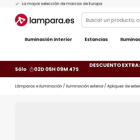
Ir
La mayor selección de marcas de Europa
al
Buscar
contenido
un
producto,
Iluminación interior
categoría,
Estancias
Iluminac
marca...
DESCUENTO EXTRA: 
Sólo
02D 05H 09M 46S
Lámparas e iluminación
Iluminación exterior
Apliques de exter
Saltar
al
final
de
la