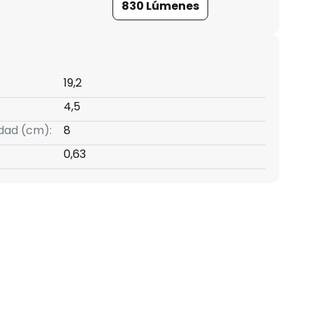
830 Lúmenes
19,2
4,5
idad (cm):
8
0,63