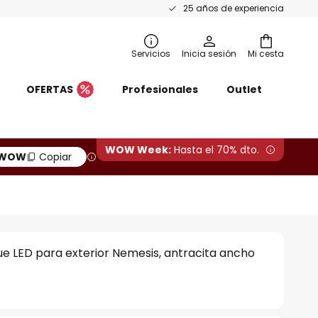
25 años de experiencia
Servicios
Inicia sesión
Mi cesta
OFERTAS
Profesionales
Outlet
WOW Week:
Hasta el 70% dto.
WOW
Copiar
e LED para exterior Nemesis, antracita ancho