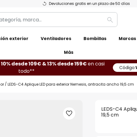
Devoluciones gratis en un plazo de 50 días
Buscar
ión exterior
Ventiladores
Bombillas
Marcas
Más
10% desde 109€ & 13% desde 159€
en casi
Código:
todo**
ior
LEDS-C4 Aplique LED para exterior Nemesis, antracita ancho 19,5 cm
LEDS-C4 Apliqu
19,5 cm