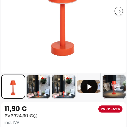
imágenes
Saltar
11,90 €
PVPR -52%
al
PVPR
24,90 €
comienzo
incl. IVA
de