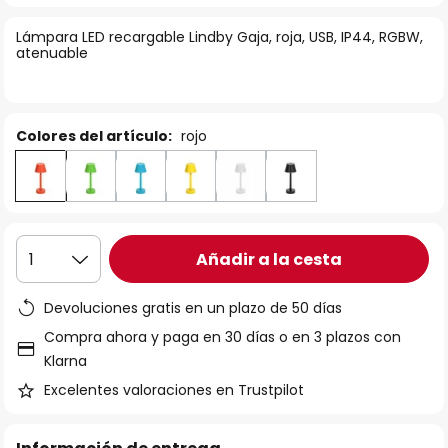
la
Lámpara LED recargable Lindby Gaja, roja, USB, IP44, RGBW,
galería
atenuable
de
imágenes
Colores del artículo:
rojo
Añadir a la cesta
1
Devoluciones gratis en un plazo de 50 días
Compra ahora y paga en 30 días o en 3 plazos con
Klarna
Excelentes valoraciones en Trustpilot