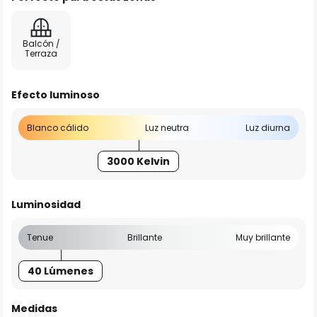
Balcón /
Terraza
Efecto luminoso
Blanco cálido
Luz neutra
Luz diurna
3000 Kelvin
Luminosidad
Tenue
Brillante
Muy brillante
40 Lúmenes
Medidas