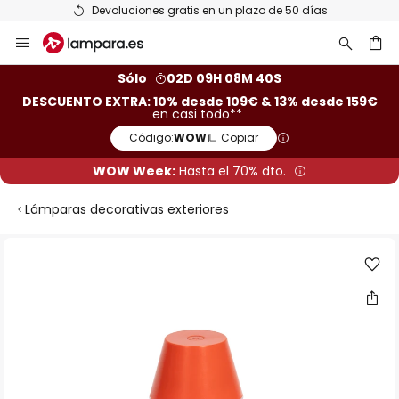
Devoluciones gratis en un plazo de 50 días
Ir
al
contenido
ar
Sólo
02D 09H 08M 40S
DESCUENTO EXTRA: 10% desde 109€ & 13% desde 159€
en casi todo**
Código:
WOW
Copiar
WOW Week:
Hasta el 70% dto.
Lámparas decorativas exteriores
Saltar
al
final
de
la
galería
de