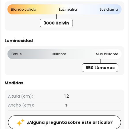
Blanco cálido
Luz neutra
Luz diurna
3000 Kelvin
Luminosidad
Tenue
Brillante
Muy brillante
650 Lúmenes
Medidas
Altura (cm):
1,2
Ancho (cm):
4
¿Alguna pregunta sobre este artículo?