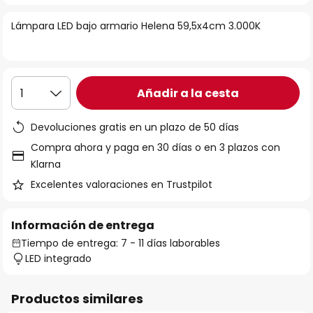
la
Lámpara LED bajo armario Helena 59,5x4cm 3.000K
galería
de
imágenes
Añadir a la cesta
1
Devoluciones gratis en un plazo de 50 días
Compra ahora y paga en 30 días o en 3 plazos con
Klarna
Excelentes valoraciones en Trustpilot
Información de entrega
Tiempo de entrega: 7 - 11 días laborables
LED integrado
Productos similares