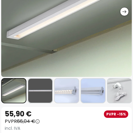
imágenes
Saltar
55,90 €
PVPR -15%
al
PVPR
66,04 €
comienzo
incl. IVA
de