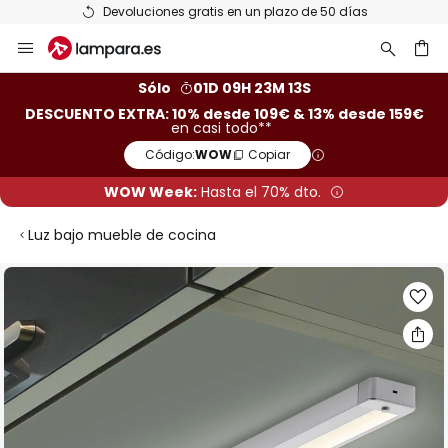
Devoluciones gratis en un plazo de 50 días
Ir
al
contenido
ar
Sólo
01D 09H 23M 12S
DESCUENTO EXTRA: 10% desde 109€ & 13% desde 159€
en casi todo**
Código:
WOW
Copiar
WOW Week:
Hasta el 70% dto.
Luz bajo mueble de cocina
Saltar
al
final
de
la
galería
de