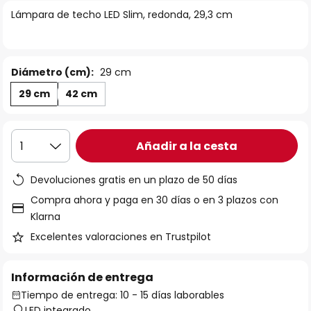
la
Lámpara de techo LED Slim, redonda, 29,3 cm
galería
de
imágenes
Diámetro (cm):
29 cm
29 cm
42 cm
Añadir a la cesta
1
Devoluciones gratis en un plazo de 50 días
Compra ahora y paga en 30 días o en 3 plazos con
Klarna
Excelentes valoraciones en Trustpilot
Información de entrega
Tiempo de entrega: 10 - 15 días laborables
LED integrado