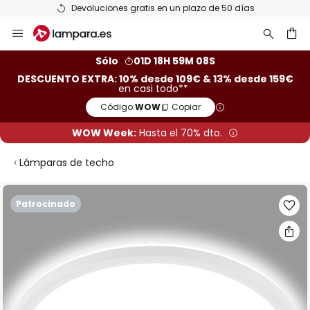
Devoluciones gratis en un plazo de 50 días
Ir
al
contenido
ar
Sólo
01D 18H 59M 08S
DESCUENTO EXTRA: 10% desde 109€ & 13% desde 159€
en casi todo**
Código:
WOW
Copiar
WOW Week:
Hasta el 70% dto.
Lámparas de techo
Saltar
Patrocinado
al
final
de
la
galería
de