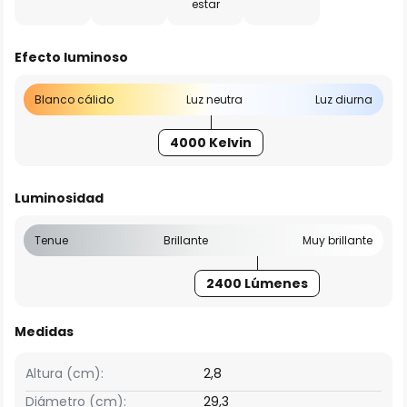
estar
Efecto luminoso
Blanco cálido
Luz neutra
Luz diurna
4000 Kelvin
Luminosidad
Tenue
Brillante
Muy brillante
2400 Lúmenes
Medidas
Altura (cm):
2,8
Diámetro (cm):
29,3