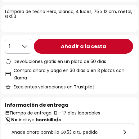
la
Lámpara de techo Hero, blanca, 4 luces, 75 x 12 cm, metal,
galería
GX53
de
imágenes
Añadir a la cesta
1
Devoluciones gratis en un plazo de 50 días
Compra ahora y paga en 30 días o en 3 plazos con
Klarna
Excelentes valoraciones en Trustpilot
Información de entrega
Tiempo de entrega: 12 - 17 días laborables
No
incluye
bombilla/s
Añade ahora bombilla GX53 a tu pedido