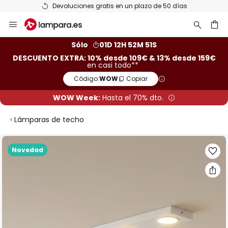
Devoluciones gratis en un plazo de 50 días
Ir
al
contenido
ar
Sólo
01D 12H 52M 50S
DESCUENTO EXTRA: 10% desde 109€ & 13% desde 159€
en casi todo**
Código:
WOW
Copiar
WOW Week:
Hasta el 70% dto.
Lámparas de techo
Saltar
Novedad
al
final
de
la
galería
de