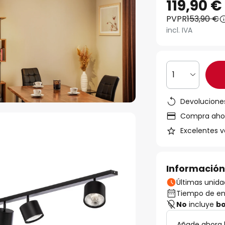
119,90 €
PVPR
153,90 €
incl. IVA
1
Devoluciones
Compra ahora
Excelentes v
Información
Últimas unida
Tiempo de ent
No
incluye
bo
Añade ahora 