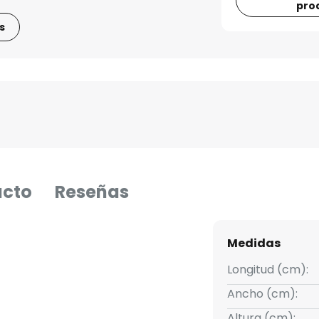
pro
s
ucto
Reseñas
Medidas
Longitud (cm):
Ancho (cm):
Altura (cm):