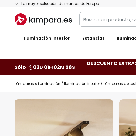
Ir
La mayor selección de marcas de Europa
al
Buscar
contenido
un
producto,
Iluminación interior
categoría,
Estancias
Iluminac
marca...
DESCUENTO EXTRA: 
Sólo
02D 01H 02M 57S
Lámparas e iluminación
Iluminación interior
Lámparas de tec
Saltar
al
final
de
la