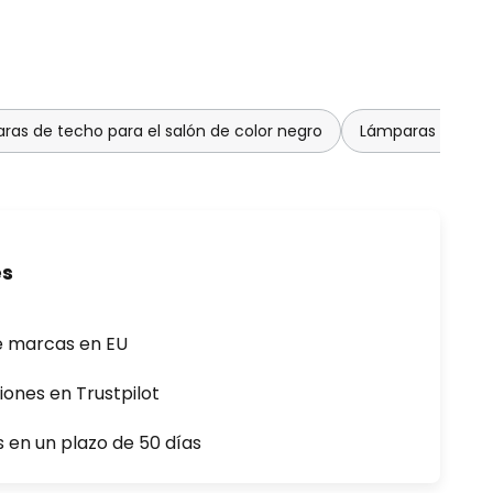
ras de techo para el salón de color negro
Lámparas de tech
es
e marcas en EU
iones en Trustpilot
s en un plazo de 50 días