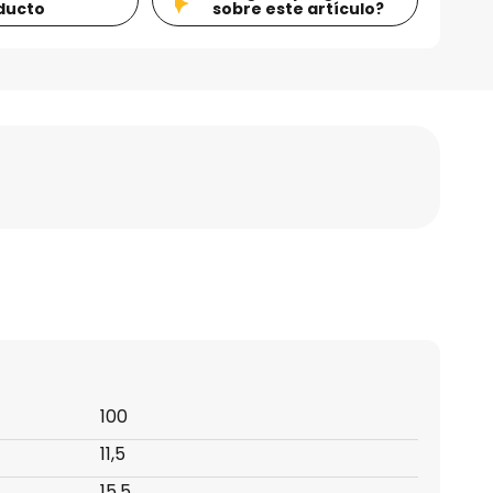
ducto
sobre este artículo?
100
11,5
15,5