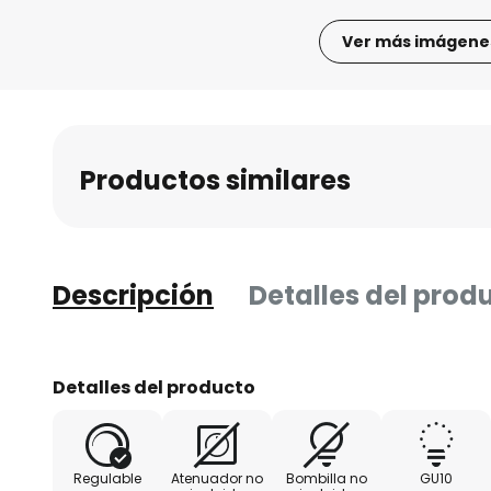
Ver más imágene
Saltar
al
comienzo
de
Productos similares
la
galería
de
imágenes
Descripción
Detalles del prod
Detalles del producto
Regulable
Atenuador no
Bombilla no
GU10