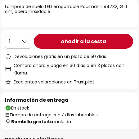
la
Lámpara de suelo LED empotrable Paulmann 94732, Ø 11
cm, acero inoxidable
galería
de
imágenes
Añadir a la cesta
1
Devoluciones gratis en un plazo de 50 días
Compra ahora y paga en 30 días o en 3 plazos con
Klarna
Excelentes valoraciones en Trustpilot
Información de entrega
En stock
Tiempo de entrega: 5 - 7 días laborables
Bombilla gratuita
incluida