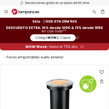
Devoluciones gratis en un plazo de 50 días
Ir
al
contenido
ar
Sólo
00D 07H 26M 49S
DESCUENTO EXTRA: 10% desde 109€ & 13% desde 159€
en casi todo**
Código:
WOW
Copiar
WOW Week:
Hasta el 70% dto.
Focos empotrables suelo exterior
Saltar
al
final
de
la
galería
de