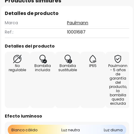
Productos similares
Detalles de producto
Marca
Paulmann
Ref.:
10001687
Detalles del producto
No
Bombilla
Bombilla
IP65
Paulmann
regulable
incluida
sustituible
- 5 años
de
garantía
del
producto,
la
bombilla
queda
excluida
Efecto luminoso
Blanco cálido
Luz neutra
Luz diurna