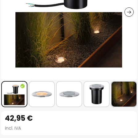
imágenes
Saltar
42,95 €
al
comienzo
incl. IVA
de