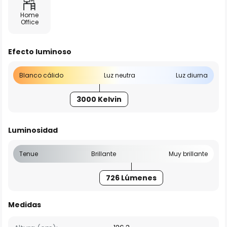
Home
Office
Efecto luminoso
Blanco cálido
Luz neutra
Luz diurna
3000 Kelvin
Luminosidad
Tenue
Brillante
Muy brillante
726 Lúmenes
Medidas