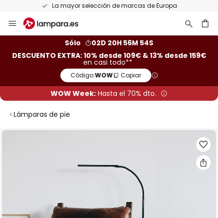
La mayor selección de marcas de Europa
Ir
al
contenido
ar
Sólo
02D 20H 56M 54S
DESCUENTO EXTRA: 10% desde 109€ & 13% desde 159€
en casi todo**
Código:
WOW
Copiar
WOW Week:
Hasta el 70% dto.
Lámparas de pie
Saltar
al
final
de
la
galería
de