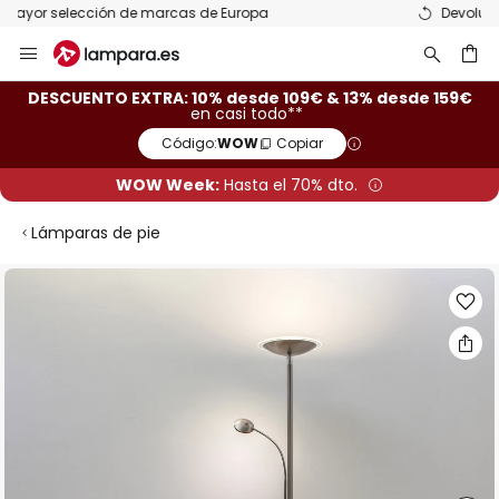
Devoluciones gratis en un plazo de 50 días
Ir
al
contenido
ar
DESCUENTO EXTRA: 10% desde 109€ & 13% desde 159€
en casi todo**
Código:
WOW
Copiar
WOW Week:
Hasta el 70% dto.
Lámparas de pie
Saltar
al
final
de
la
galería
de
imágenes