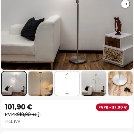
Saltar
101,90 €
PVPR -117,00 €
al
PVPR
218,90 €
comienzo
incl. IVA
de
la