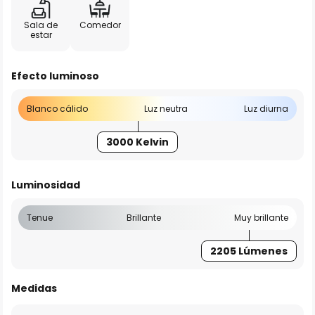
Sala de
Comedor
estar
Efecto luminoso
Blanco cálido
Luz neutra
Luz diurna
3000 Kelvin
Luminosidad
Tenue
Brillante
Muy brillante
2205 Lúmenes
Medidas