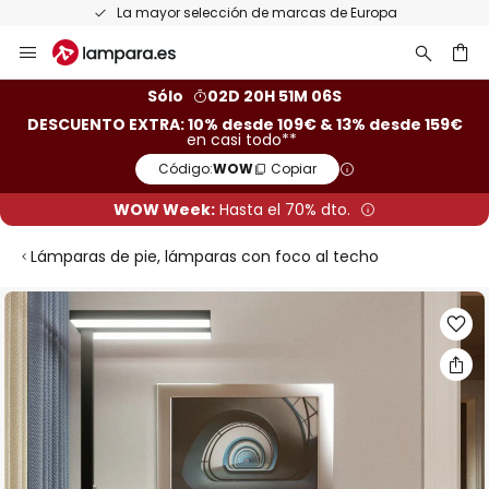
La mayor selección de marcas de Europa
Ir
al
contenido
ar
Sólo
02D 20H 51M 06S
DESCUENTO EXTRA: 10% desde 109€ & 13% desde 159€
en casi todo**
Código:
WOW
Copiar
WOW Week:
Hasta el 70% dto.
Lámparas de pie, lámparas con foco al techo
Saltar
al
final
de
la
galería
de