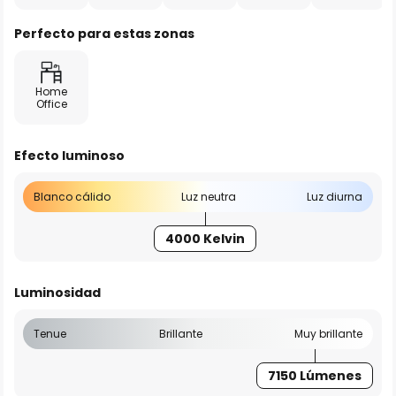
Perfecto para estas zonas
Home
Office
Efecto luminoso
Blanco cálido
Luz neutra
Luz diurna
4000 Kelvin
Luminosidad
Tenue
Brillante
Muy brillante
7150 Lúmenes