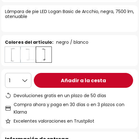
la
Lámpara de pie LED Logan Basic de Arcchio, negra, 7500 lm,
galería
atenuable
de
imágenes
Colores del artículo:
negro / blanco
Añadir a la cesta
1
Devoluciones gratis en un plazo de 50 días
Compra ahora y paga en 30 días o en 3 plazos con
Klarna
Excelentes valoraciones en Trustpilot