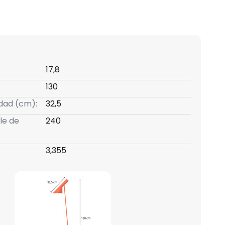
17,8
130
idad (cm):
32,5
le de
240
3,355