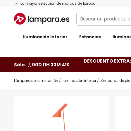
Ir
La mayor selección de marcas de Europa
al
Buscar
contenido
un
producto,
Iluminación interior
categoría,
Estancias
Iluminac
marca...
DESCUENTO EXTRA: 
Sólo
00D 11H 33M 41S
Lámparas e iluminación
Iluminación interior
Lámparas de pie
Saltar
al
final
de
la