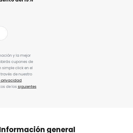
nación y la mejor
cibirás cupones de
simple click en el
 través de nuestro
e privacidad
.
tos de los
siguientes
Información general