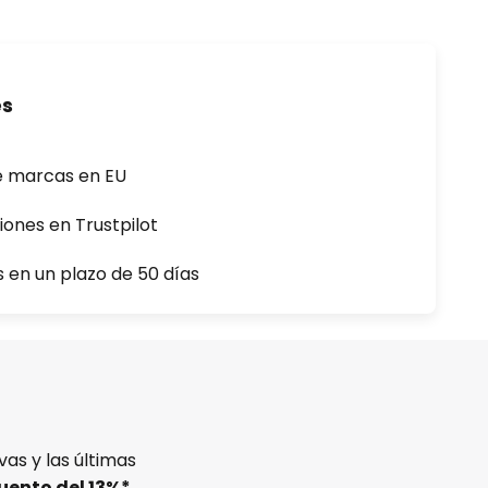
es
e marcas en EU
iones en Trustpilot
s en un plazo de 50 días
as y las últimas
uento del
13%
*