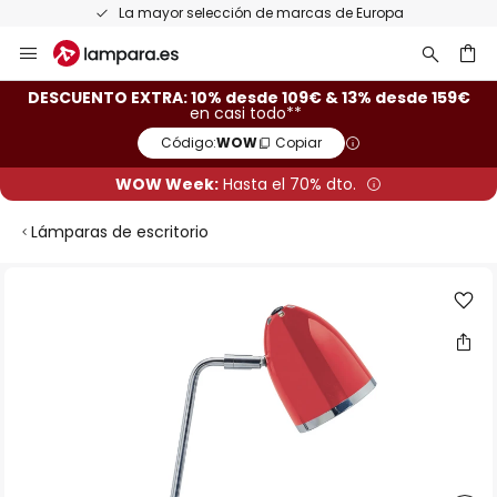
La mayor selección de marcas de Europa
Ir
al
contenido
ar
DESCUENTO EXTRA: 10% desde 109€ & 13% desde 159€
en casi todo**
Código:
WOW
Copiar
WOW Week:
Hasta el 70% dto.
Lámparas de escritorio
Saltar
al
final
de
la
galería
de
imágenes