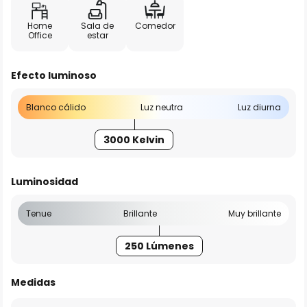
Home
Sala de
Comedor
Office
estar
Efecto luminoso
Blanco cálido
Luz neutra
Luz diurna
3000 Kelvin
Luminosidad
Tenue
Brillante
Muy brillante
250 Lúmenes
Medidas