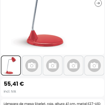
Saltar
55,41 €
al
comienzo
incl. IVA
de
la
Lámpara de mesa Starlet, roja, altura 41 cm, metal E27-LED