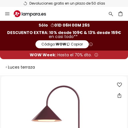
Devoluciones gratis en un plazo de 50 días
Ir
al
contenido
ar
Sólo
01D 06H 00M 25S
DESCUENTO EXTRA: 10% desde 109€ & 13% desde 159€
en casi todo**
Código:
WOW
Copiar
WOW Week:
Hasta el 70% dto.
Luces terraza
Saltar
al
final
de
la
galería
de