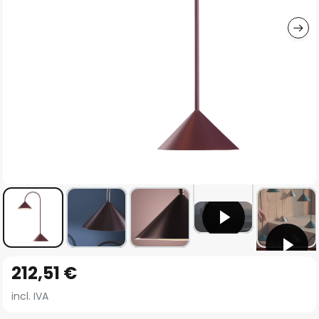
imágenes
Saltar
212,51 €
al
comienzo
incl. IVA
de