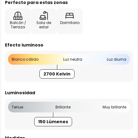
Perfecto para estas zonas
Balcón /
Sala de
Dormitorio
Terraza
estar
Efecto luminoso
Blanco cálido
Luz neutra
Luz diurna
2700 Kelvin
Luminosidad
Tenue
Brillante
Muy brillante
150 Lúmenes